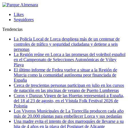
Likes
Seguidores
Tendencias
La Policía Local de Lorca despliega más de un centenar de
controles de tráfico y seguridad ciudadana y detiene a seis
personas
La Región reúne en Lorca a las promesas del voleibol español
en el Campeonato de Selecciones Autonómicas de Vóley
Playa
El último informe de Fedea vuelve a situar a la Región de
Murcia como la comunidad autónoma peor financiada de
España
Cerca de trescientas personas participan en julio en los cursos
de natación en las piscinas de verano de Puerto Lumbreras
Coros y Danzas Virgen de las Huertas representará a España,
del 18 al 23 de agosto, en el Vístula Folk Festival 2026 de
Polonia
Los Viveros Municipales de La Torrecilla producen cada año
más de 20.000 plantas para embellecer Lorca y sus pedanías
Una madre evita el intento de dos marroquíes de llevarse a su
hija de 4 años en la playa del Postiguet de Alicante