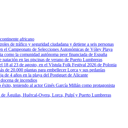
continente africano
oles de tráfico y seguridad ciudadana y detiene a seis personas
l en el Campeonato de Selecciones Autonómicas de Vóley Playa
rcia como la comunidad autónoma peor financiada de España
 de natación en las piscinas de verano de Puerto Lumbreras
l 18 al 23 de agosto, en el Vístula Folk Festival 2026 de Polonia
ás de 20.000 plantas para embellecer Lorca y sus pedanías
ja de 4 años en la playa del Postiguet de Alicante
 docena de incendios
éxito, teniendo al actor Ginés García Millán como protagonista
s de Águilas, Huércal-Overa, Lorca, Pulpí y Puerto Lumbreras