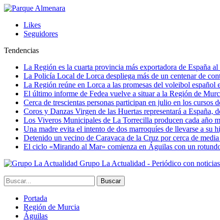
Likes
Seguidores
Tendencias
La Región es la cuarta provincia más exportadora de España al 
La Policía Local de Lorca despliega más de un centenar de contr
La Región reúne en Lorca a las promesas del voleibol españo
El último informe de Fedea vuelve a situar a la Región de Mu
Cerca de trescientas personas participan en julio en los cursos
Coros y Danzas Virgen de las Huertas representará a España, de
Los Viveros Municipales de La Torrecilla producen cada año m
Una madre evita el intento de dos marroquíes de llevarse a su hi
Detenido un vecino de Caravaca de la Cruz por cerca de media
El ciclo «Mirando al Mar» comienza en Águilas con un rotundo 
Grupo La Actualidad - Periódico con noticia
Portada
Región de Murcia
Águilas