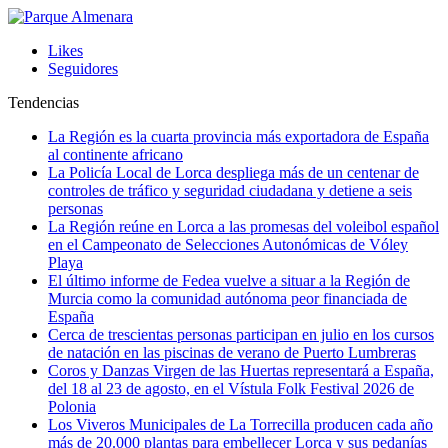
Likes
Seguidores
Tendencias
La Región es la cuarta provincia más exportadora de España
al continente africano
La Policía Local de Lorca despliega más de un centenar de
controles de tráfico y seguridad ciudadana y detiene a seis
personas
La Región reúne en Lorca a las promesas del voleibol español
en el Campeonato de Selecciones Autonómicas de Vóley
Playa
El último informe de Fedea vuelve a situar a la Región de
Murcia como la comunidad autónoma peor financiada de
España
Cerca de trescientas personas participan en julio en los cursos
de natación en las piscinas de verano de Puerto Lumbreras
Coros y Danzas Virgen de las Huertas representará a España,
del 18 al 23 de agosto, en el Vístula Folk Festival 2026 de
Polonia
Los Viveros Municipales de La Torrecilla producen cada año
más de 20.000 plantas para embellecer Lorca y sus pedanías