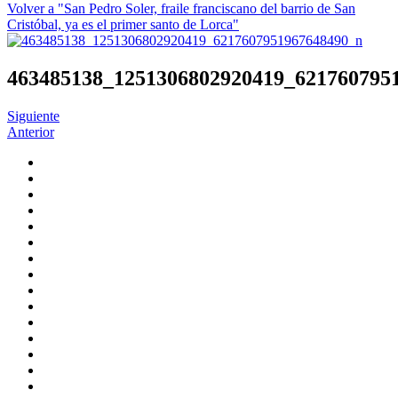
Volver a "San Pedro Soler, fraile franciscano del barrio de San
Cristóbal, ya es el primer santo de Lorca"
463485138_1251306802920419_621760795
Siguiente
Anterior