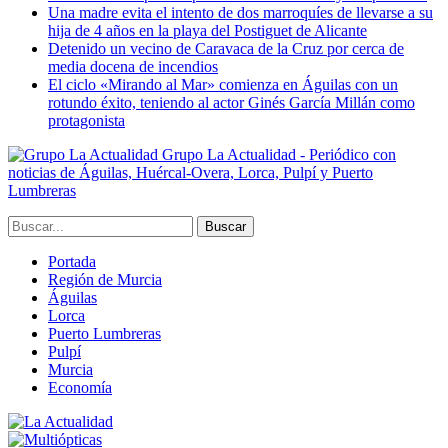
Una madre evita el intento de dos marroquíes de llevarse a su
hija de 4 años en la playa del Postiguet de Alicante
Detenido un vecino de Caravaca de la Cruz por cerca de
media docena de incendios
El ciclo «Mirando al Mar» comienza en Águilas con un
rotundo éxito, teniendo al actor Ginés García Millán como
protagonista
Grupo La Actualidad - Periódico con
noticias de Águilas, Huércal-Overa, Lorca, Pulpí y Puerto
Lumbreras
Portada
Región de Murcia
Águilas
Lorca
Puerto Lumbreras
Pulpí
Murcia
Economía