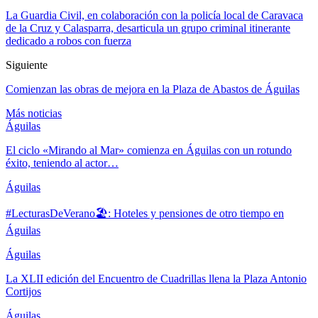
La Guardia Civil, en colaboración con la policía local de Caravaca
de la Cruz y Calasparra, desarticula un grupo criminal itinerante
dedicado a robos con fuerza
Siguiente
Comienzan las obras de mejora en la Plaza de Abastos de Águilas
Más noticias
Águilas
El ciclo «Mirando al Mar» comienza en Águilas con un rotundo
éxito, teniendo al actor…
Águilas
#LecturasDeVerano🏖: Hoteles y pensiones de otro tiempo en
Águilas
Águilas
La XLII edición del Encuentro de Cuadrillas llena la Plaza Antonio
Cortijos
Águilas