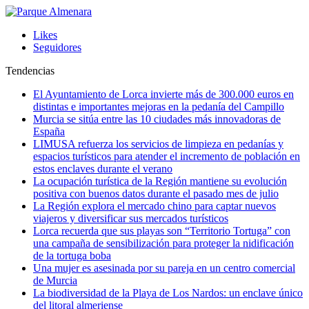
Likes
Seguidores
Tendencias
El Ayuntamiento de Lorca invierte más de 300.000 euros en
distintas e importantes mejoras en la pedanía del Campillo
Murcia se sitúa entre las 10 ciudades más innovadoras de
España
LIMUSA refuerza los servicios de limpieza en pedanías y
espacios turísticos para atender el incremento de población en
estos enclaves durante el verano
La ocupación turística de la Región mantiene su evolución
positiva con buenos datos durante el pasado mes de julio
La Región explora el mercado chino para captar nuevos
viajeros y diversificar sus mercados turísticos
Lorca recuerda que sus playas son “Territorio Tortuga” con
una campaña de sensibilización para proteger la nidificación
de la tortuga boba
Una mujer es asesinada por su pareja en un centro comercial
de Murcia
La biodiversidad de la Playa de Los Nardos: un enclave único
del litoral almeriense