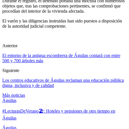
Durante el registro, el detenido portaba una mochila con numerosos
objetos que, tras las comprobaciones pertinentes, se confirmó que
procedían del interior de la vivienda afectada.
El varón y las diligencias instruidas han sido puestos a disposición
de la autoridad judicial competente.
Anterior
El entorno de la antigua escombrera de Águilas contará con entre
500 y 700 árboles más
Siguiente
Los centros educativos de Águilas reclaman una educación pública
digna, inclusiva y de calidad
Más noticias
Águilas
#LecturasDeVerano🏖: Hoteles y pensiones de otro tiempo en
Águilas
Águilas