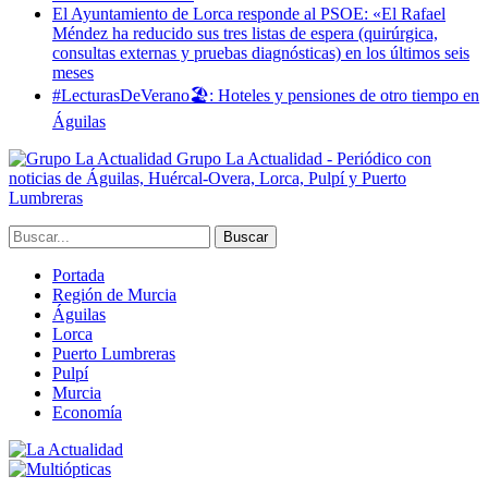
El Ayuntamiento de Lorca responde al PSOE: «El Rafael
Méndez ha reducido sus tres listas de espera (quirúrgica,
consultas externas y pruebas diagnósticas) en los últimos seis
meses
#LecturasDeVerano🏖: Hoteles y pensiones de otro tiempo en
Águilas
Grupo La Actualidad - Periódico con
noticias de Águilas, Huércal-Overa, Lorca, Pulpí y Puerto
Lumbreras
Portada
Región de Murcia
Águilas
Lorca
Puerto Lumbreras
Pulpí
Murcia
Economía