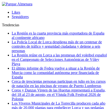
Likes
Seguidores
Tendencias
La Región es la cuarta provincia más exportadora de España
al continente africano
La Policía Local de Lorca despliega más de un centenar de
controles de tráfico y seguridad ciudadana y detiene a seis
personas
La Región reúne en Lorca a las promesas del voleibol español
en el Campeonato de Selecciones Autonómicas de Vóley
Playa
El último informe de Fedea vuelve a situar a la Región de
Murcia como la comunidad autónoma peor financiada de
España
Cerca de trescientas personas participan en julio en los cursos
de natación en las piscinas de verano de Puerto Lumbreras
Coros y Danzas Virgen de las Huertas representará a España,
del 18 al 23 de agosto, en el Vístula Folk Festival 2026 de
Polonia
Los Viveros Municipales de La Torrecilla producen cada año
más de 20.000 plantas para embellecer Lorca y sus pedanías