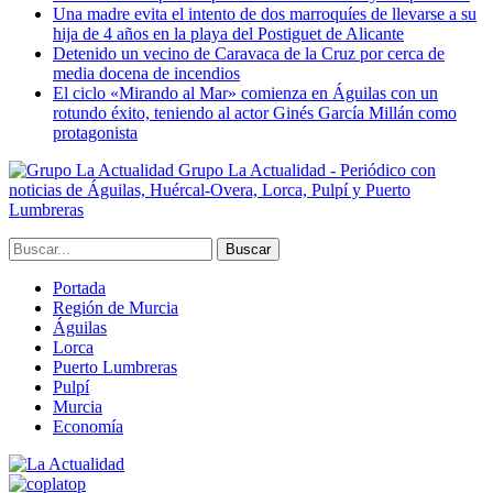
Una madre evita el intento de dos marroquíes de llevarse a su
hija de 4 años en la playa del Postiguet de Alicante
Detenido un vecino de Caravaca de la Cruz por cerca de
media docena de incendios
El ciclo «Mirando al Mar» comienza en Águilas con un
rotundo éxito, teniendo al actor Ginés García Millán como
protagonista
Grupo La Actualidad - Periódico con
noticias de Águilas, Huércal-Overa, Lorca, Pulpí y Puerto
Lumbreras
Portada
Región de Murcia
Águilas
Lorca
Puerto Lumbreras
Pulpí
Murcia
Economía