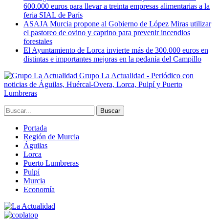
600.000 euros para llevar a treinta empresas alimentarias a la
feria SIAL de París
ASAJA Murcia propone al Gobierno de López Miras utilizar
el pastoreo de ovino y caprino para prevenir incendios
forestales
El Ayuntamiento de Lorca invierte más de 300.000 euros en
distintas e importantes mejoras en la pedanía del Campillo
Grupo La Actualidad - Periódico con
noticias de Águilas, Huércal-Overa, Lorca, Pulpí y Puerto
Lumbreras
Portada
Región de Murcia
Águilas
Lorca
Puerto Lumbreras
Pulpí
Murcia
Economía