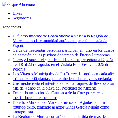
Likes
Seguidores
Tendencias
El último informe de Fedea vuelve a situar a la Región de
Murcia como la comunidad autónoma peor financiada de
España
Cerca de trescientas personas participan en julio en los cursos
de natación en las piscinas de verano de Puerto Lumbreras
Coros y Danzas Virgen de las Huertas representará a España,
del 18 al 23 de agosto, en el Vístula Folk Festival 2026 de
Polonia
Los Viveros Municipales de La Torrecilla producen cada año
más de 20.000 plantas para embellecer Lorca y sus pedanías
Una madre evita el intento de dos marroquíes de llevarse a su
hija de 4 años en la playa del Postiguet de Alicante
Detenido un vecino de Caravaca de la Cruz por cerca de
media docena de incendios
El ciclo «Mirando al Mar» comienza en Águilas con un
rotundo éxito, teniendo al actor Ginés García Millán como
protagonista
La Región de Murcia contará con una partida de más de