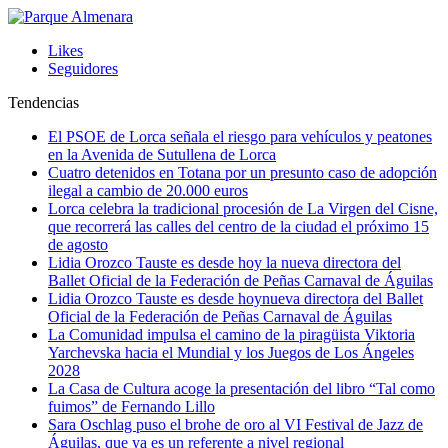
Likes
Seguidores
Tendencias
El PSOE de Lorca señala el riesgo para vehículos y peatones
en la Avenida de Sutullena de Lorca
Cuatro detenidos en Totana por un presunto caso de adopción
ilegal a cambio de 20.000 euros
Lorca celebra la tradicional procesión de La Virgen del Cisne,
que recorrerá las calles del centro de la ciudad el próximo 15
de agosto
Lidia Orozco Tauste es desde hoy la nueva directora del
Ballet Oficial de la Federación de Peñas Carnaval de Águilas
Lidia Orozco Tauste es desde hoynueva directora del Ballet
Oficial de la Federación de Peñas Carnaval de Águilas
La Comunidad impulsa el camino de la piragüista Viktoria
Yarchevska hacia el Mundial y los Juegos de Los Ángeles
2028
La Casa de Cultura acoge la presentación del libro “Tal como
fuimos” de Fernando Lillo
Sara Oschlag puso el brohe de oro al VI Festival de Jazz de
Águilas, que ya es un referente a nivel regional