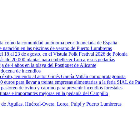
rcia como la comunidad autónoma peor financiada de España
 de natación en las piscinas de verano de Puerto Lumbreras
l 18 al 23 de agosto, en el Vístula Folk Festival 2026 de Polonia
ás de 20.000 plantas para embellecer Lorca y sus pedanías
ja de 4 años en la playa del Postiguet de Alicante
 docena de incendios
éxito, teniendo al actor Ginés García Millán como protagonista
uros para llevar a treinta empresas alimentarias a la feria SIAL de Pa
astoreo de ovino y caprino para prevenir incendios forestales
intas e importantes mejoras en la pedanía del Campillo
s de Águilas, Huércal-Overa, Lorca, Pulpí y Puerto Lumbreras