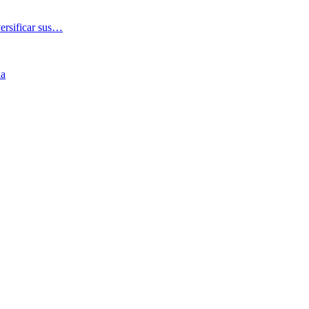
versificar sus…
ia