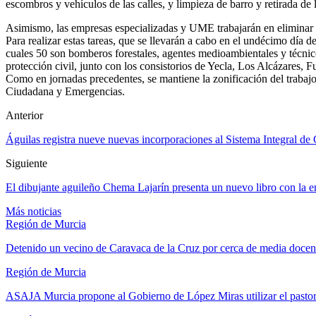
escombros y vehículos de las calles, y limpieza de barro y retirada de l
Asimismo, las empresas especializadas y UME trabajarán en eliminar pu
Para realizar estas tareas, que se llevarán a cabo en el undécimo día 
cuales 50 son bomberos forestales, agentes medioambientales y técnic
protección civil, junto con los consistorios de Yecla, Los Alcázares, 
Como en jornadas precedentes, se mantiene la zonificación del trabajo
Ciudadana y Emergencias.
Anterior
Águilas registra nueve nuevas incorporaciones al Sistema Integral de 
Siguiente
El dibujante aguileño Chema Lajarín presenta un nuevo libro con la
Más noticias
Región de Murcia
Detenido un vecino de Caravaca de la Cruz por cerca de media docen
Región de Murcia
ASAJA Murcia propone al Gobierno de López Miras utilizar el past