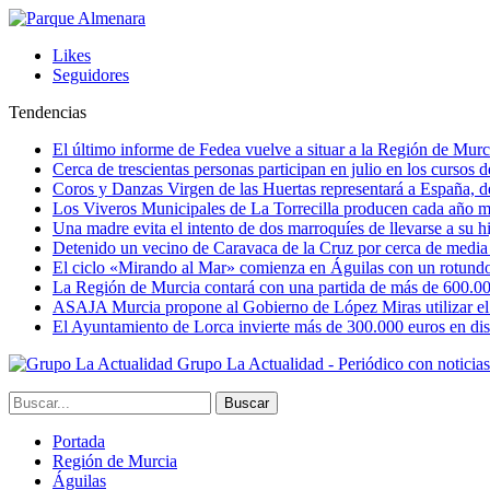
Likes
Seguidores
Tendencias
El último informe de Fedea vuelve a situar a la Región de Mu
Cerca de trescientas personas participan en julio en los cursos
Coros y Danzas Virgen de las Huertas representará a España, de
Los Viveros Municipales de La Torrecilla producen cada año m
Una madre evita el intento de dos marroquíes de llevarse a su hi
Detenido un vecino de Caravaca de la Cruz por cerca de media
El ciclo «Mirando al Mar» comienza en Águilas con un rotundo 
La Región de Murcia contará con una partida de más de 600.000 e
ASAJA Murcia propone al Gobierno de López Miras utilizar el p
El Ayuntamiento de Lorca invierte más de 300.000 euros en dist
Grupo La Actualidad - Periódico con noticia
Portada
Región de Murcia
Águilas