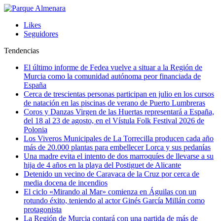
Likes
Seguidores
Tendencias
El último informe de Fedea vuelve a situar a la Región de
Murcia como la comunidad autónoma peor financiada de
España
Cerca de trescientas personas participan en julio en los cursos
de natación en las piscinas de verano de Puerto Lumbreras
Coros y Danzas Virgen de las Huertas representará a España,
del 18 al 23 de agosto, en el Vístula Folk Festival 2026 de
Polonia
Los Viveros Municipales de La Torrecilla producen cada año
más de 20.000 plantas para embellecer Lorca y sus pedanías
Una madre evita el intento de dos marroquíes de llevarse a su
hija de 4 años en la playa del Postiguet de Alicante
Detenido un vecino de Caravaca de la Cruz por cerca de
media docena de incendios
El ciclo «Mirando al Mar» comienza en Águilas con un
rotundo éxito, teniendo al actor Ginés García Millán como
protagonista
La Región de Murcia contará con una partida de más de