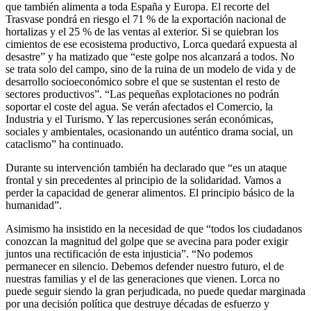
que también alimenta a toda España y Europa. El recorte del
Trasvase pondrá en riesgo el 71 % de la exportación nacional de
hortalizas y el 25 % de las ventas al exterior. Si se quiebran los
cimientos de ese ecosistema productivo, Lorca quedará expuesta al
desastre” y ha matizado que “este golpe nos alcanzará a todos. No
se trata solo del campo, sino de la ruina de un modelo de vida y de
desarrollo socioeconómico sobre el que se sustentan el resto de
sectores productivos”. “Las pequeñas explotaciones no podrán
soportar el coste del agua. Se verán afectados el Comercio, la
Industria y el Turismo. Y las repercusiones serán económicas,
sociales y ambientales, ocasionando un auténtico drama social, un
cataclismo” ha continuado.
Durante su intervención también ha declarado que “es un ataque
frontal y sin precedentes al principio de la solidaridad. Vamos a
perder la capacidad de generar alimentos. El principio básico de la
humanidad”.
Asimismo ha insistido en la necesidad de que “todos los ciudadanos
conozcan la magnitud del golpe que se avecina para poder exigir
juntos una rectificación de esta injusticia”. “No podemos
permanecer en silencio. Debemos defender nuestro futuro, el de
nuestras familias y el de las generaciones que vienen. Lorca no
puede seguir siendo la gran perjudicada, no puede quedar marginada
por una decisión política que destruye décadas de esfuerzo y