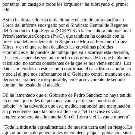
por tanto, un castigo a todos los lorquinos” ha subrayado el primer
edil.
Así lo ha destacado esta tarde durante el acto de presentación en
Lorca del informe encargado por el Sindicato Central de Regantes
del Acueducto Tajo‑Segura (SCRATS) a la consultora internacional
PricewaterhouseCoopers (PwC), que también ha contado con la
presencia del presidente de la Región de Murcia, Fernando López
Miras, y en el que se han detallado las gravísimas pérdidas
económicas y de puestos de trabajo que va a acarrear esta decisión,
“Las consecuencias son aún mucho más graves de lo que habíamos
calculado, no somos conscientes de la que se nos viene encima. Los
datos contenidos en este estudio confirman el cataclismo económico
y social al que nos enfrentamos si el Gobierno central mantiene esta
decisión claramente irresponsable, temeraria y carente de sentido
común” ha resaltado el alcalde.
Gil ha lamentado que el Gobierno de Pedro Sánchez no haya tenido
en cuenta que miles de personas van a perder sus puestos de
trabajo”, y ha advertido que esta medida supondrá una marginación
sin precedentes para la comarca de Lorca “el Trasvase es vida,
empleo y soberanía alimentaria. Sin él, Lorca y el Levante mueren”.
“Toda la industria agroalimentaria de nuestra tierra está en riesgo. La
agricultura no solo genera miles de empleos y fija la población, sino