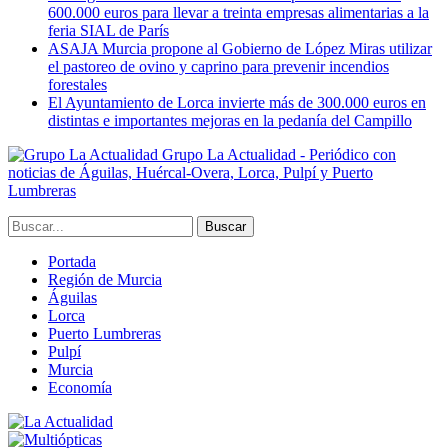
600.000 euros para llevar a treinta empresas alimentarias a la
feria SIAL de París
ASAJA Murcia propone al Gobierno de López Miras utilizar
el pastoreo de ovino y caprino para prevenir incendios
forestales
El Ayuntamiento de Lorca invierte más de 300.000 euros en
distintas e importantes mejoras en la pedanía del Campillo
Grupo La Actualidad - Periódico con
noticias de Águilas, Huércal-Overa, Lorca, Pulpí y Puerto
Lumbreras
Portada
Región de Murcia
Águilas
Lorca
Puerto Lumbreras
Pulpí
Murcia
Economía