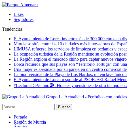
Likes
Seguidores
Tendencias
El Ayuntamiento de Lorca invierte más de 300.000 euros en dist
Murcia se sitúa entre las 10 ciudades más innovadoras de Espa
LIMUSA refuerza los servicios de limpieza en pedanías y espaci
La ocupación turística de la Región mantiene su evolución posi
La Región explora el mercado chino para captar nuevos viajeros 
Lorca recuerda que sus playas son “Territorio Tortuga” con una 
Una mujer es asesinada por su pareja en un centro comercial d
La biodiversidad de la Playa de Los Nardos: un enclave único de
El Ayuntamiento de Lorca responde al PSOE: «El Rafael Méndez h
#LecturasDeVerano🏖: Hoteles y pensiones de otro tiempo en 
Grupo La Actualidad - Periódico con noticia
Portada
Región de Murcia