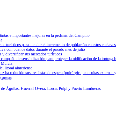
intas e importantes mejoras en la pedanía del Campillo
ña
os turísticos para atender el incremento de población en estos enclaves
tiva con buenos datos durante el pasado mes de julio
y diversificar sus mercados turísticos
campaña de sensibilización para proteger la nidificación de la tortuga 
e Murcia
l litoral almeriense
a reducido sus tres listas de espera (quirúrgica, consultas externas y
Águilas
s de Águilas, Huércal-Overa, Lorca, Pulpí y Puerto Lumbreras