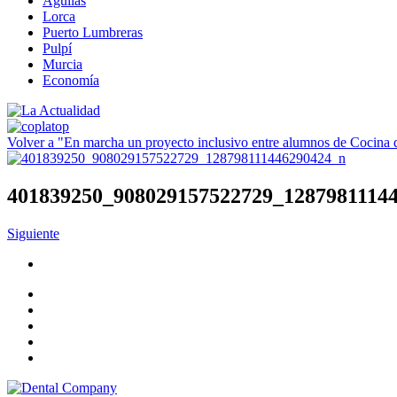
Águilas
Lorca
Puerto Lumbreras
Pulpí
Murcia
Economía
Volver a "En marcha un proyecto inclusivo entre alumnos de Cocina
401839250_908029157522729_1287981114
Siguiente