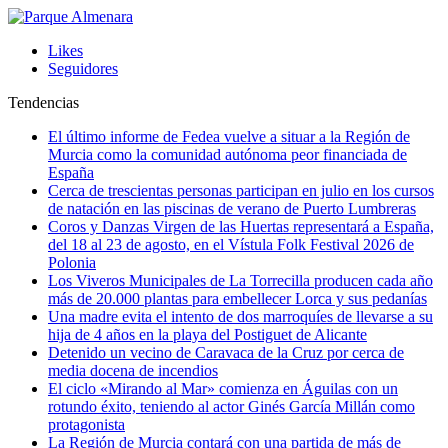
Likes
Seguidores
Tendencias
El último informe de Fedea vuelve a situar a la Región de
Murcia como la comunidad autónoma peor financiada de
España
Cerca de trescientas personas participan en julio en los cursos
de natación en las piscinas de verano de Puerto Lumbreras
Coros y Danzas Virgen de las Huertas representará a España,
del 18 al 23 de agosto, en el Vístula Folk Festival 2026 de
Polonia
Los Viveros Municipales de La Torrecilla producen cada año
más de 20.000 plantas para embellecer Lorca y sus pedanías
Una madre evita el intento de dos marroquíes de llevarse a su
hija de 4 años en la playa del Postiguet de Alicante
Detenido un vecino de Caravaca de la Cruz por cerca de
media docena de incendios
El ciclo «Mirando al Mar» comienza en Águilas con un
rotundo éxito, teniendo al actor Ginés García Millán como
protagonista
La Región de Murcia contará con una partida de más de