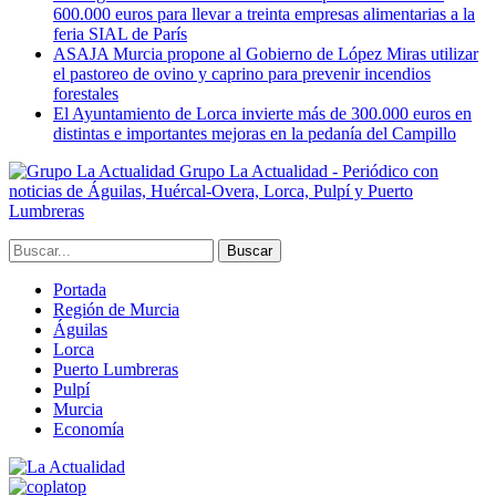
600.000 euros para llevar a treinta empresas alimentarias a la
feria SIAL de París
ASAJA Murcia propone al Gobierno de López Miras utilizar
el pastoreo de ovino y caprino para prevenir incendios
forestales
El Ayuntamiento de Lorca invierte más de 300.000 euros en
distintas e importantes mejoras en la pedanía del Campillo
Grupo La Actualidad - Periódico con
noticias de Águilas, Huércal-Overa, Lorca, Pulpí y Puerto
Lumbreras
Portada
Región de Murcia
Águilas
Lorca
Puerto Lumbreras
Pulpí
Murcia
Economía