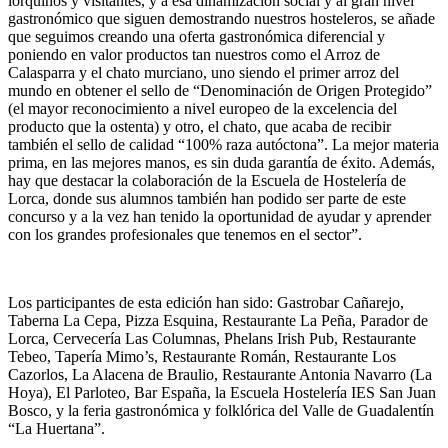
lorquinos y visitantes, y a esa dinamización social y al gran nivel
gastronómico que siguen demostrando nuestros hosteleros, se añade
que seguimos creando una oferta gastronómica diferencial y
poniendo en valor productos tan nuestros como el Arroz de
Calasparra y el chato murciano, uno siendo el primer arroz del
mundo en obtener el sello de “Denominación de Origen Protegido”
(el mayor reconocimiento a nivel europeo de la excelencia del
producto que la ostenta) y otro, el chato, que acaba de recibir
también el sello de calidad “100% raza autóctona”. La mejor materia
prima, en las mejores manos, es sin duda garantía de éxito. Además,
hay que destacar la colaboración de la Escuela de Hostelería de
Lorca, donde sus alumnos también han podido ser parte de este
concurso y a la vez han tenido la oportunidad de ayudar y aprender
con los grandes profesionales que tenemos en el sector”.
Los participantes de esta edición han sido: Gastrobar Cañarejo,
Taberna La Cepa, Pizza Esquina, Restaurante La Peña, Parador de
Lorca, Cervecería Las Columnas, Phelans Irish Pub, Restaurante
Tebeo, Tapería Mimo’s, Restaurante Román, Restaurante Los
Cazorlos, La Alacena de Braulio, Restaurante Antonia Navarro (La
Hoya), El Parloteo, Bar España, la Escuela Hostelería IES San Juan
Bosco, y la feria gastronómica y folklórica del Valle de Guadalentín
“La Huertana”.