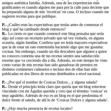
amigos auténtica familia. Además, una de las experiencias más
gratificantes es cuando alguien me para por la calle para decirme que
ha preparado alguna de mis ‘receticas’ en casa. O incluso cuando me
sugieren recetas para que publique.
P.-
¿Cuáles eran las expectativas que tenías antes de comenzar el
blog y qué ha cambiado desde entonces?
R.-
Lo cierto es que cuando comencé este blog pensaba que sería
algo así como un recetario privado que tal vez visitaría, en alguna
ocasión, algún familiar. Confieso que no tenía mayores expectativas
que la de estar un rato entretenida haciendo algo que me gustaba:
cocinar. Sin embargo, cuando un día descubres que alguien a quien
no conoces comenta una de tus recetas sientes una satisfacción
enorme que va creciendo día a día. Además, en este tiempo he visto
como varias de mis recetas han sido ganadoras de premios en
distintos certámenes culinarios e incluso dos de ellas han sido
publicadas en dos libros de recetas distribuidos a nivel nacional.
P.-
¿Por qué el nombre de Cosicas Dulces…y alguna salada?
R.-
Desde el principio tenía claro que quería que mi blog estuviese
vinculado con mi Águilas querida y creo que el término ‘cosicas’ es
muy aguileño. Además de eso es un blog en el que predomina el
dulce frente al salado, de ahí lo de ‘Cosicas Dulces y alguna salada’.
P.-
¿Hay mucha presencia de recetas locales?