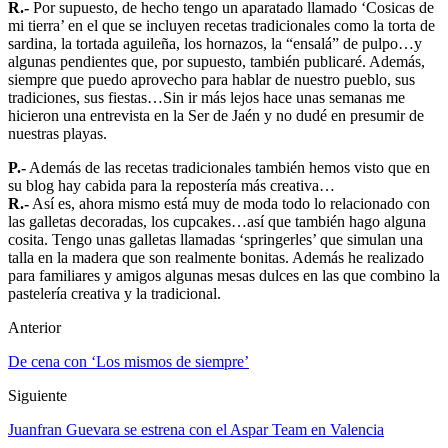
R.-
Por supuesto, de hecho tengo un aparatado llamado ‘Cosicas de
mi tierra’ en el que se incluyen recetas tradicionales como la torta de
sardina, la tortada aguileña, los hornazos, la “ensalá” de pulpo…y
algunas pendientes que, por supuesto, también publicaré. Además,
siempre que puedo aprovecho para hablar de nuestro pueblo, sus
tradiciones, sus fiestas…Sin ir más lejos hace unas semanas me
hicieron una entrevista en la Ser de Jaén y no dudé en presumir de
nuestras playas.
P.-
Además de las recetas tradicionales también hemos visto que en
su blog hay cabida para la repostería más creativa…
R.-
Así es, ahora mismo está muy de moda todo lo relacionado con
las galletas decoradas, los cupcakes…así que también hago alguna
cosita. Tengo unas galletas llamadas ‘springerles’ que simulan una
talla en la madera que son realmente bonitas. Además he realizado
para familiares y amigos algunas mesas dulces en las que combino la
pastelería creativa y la tradicional.
Anterior
De cena con ‘Los mismos de siempre’
Siguiente
Juanfran Guevara se estrena con el Aspar Team en Valencia