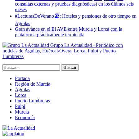
consultas externas y pruebas diagnósticas) en los últimos seis
meses
#LecturasDeVerano🏖: Hoteles y pensiones de otro tiempo en
Águilas
Gran avance en el El AVE entre Murcia y Lorca con la
plataforma prácticamente terminada
Grupo La Actualidad - Periódico con
noticias de Águilas, Huércal-Overa, Lorca, Pulpí y Puerto
Lumbreras
Portada
Región de Murcia
Águilas
Lorca
Puerto Lumbreras
Pulpí
Murcia
Economía