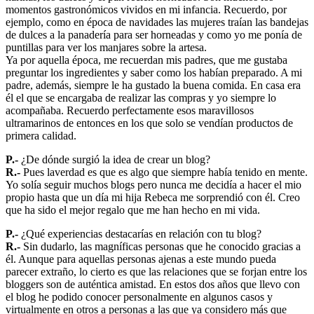
momentos gastronómicos vividos en mi infancia. Recuerdo, por
ejemplo, como en época de navidades las mujeres traían las bandejas
de dulces a la panadería para ser horneadas y como yo me ponía de
puntillas para ver los manjares sobre la artesa.
Ya por aquella época, me recuerdan mis padres, que me gustaba
preguntar los ingredientes y saber como los habían preparado. A mi
padre, además, siempre le ha gustado la buena comida. En casa era
él el que se encargaba de realizar las compras y yo siempre lo
acompañaba. Recuerdo perfectamente esos maravillosos
ultramarinos de entonces en los que solo se vendían productos de
primera calidad.
P.-
¿De dónde surgió la idea de crear un blog?
R.-
Pues laverdad es que es algo que siempre había tenido en mente.
Yo solía seguir muchos blogs pero nunca me decidía a hacer el mio
propio hasta que un día mi hija Rebeca me sorprendió con él. Creo
que ha sido el mejor regalo que me han hecho en mi vida.
P.-
¿Qué experiencias destacarías en relación con tu blog?
R.-
Sin dudarlo, las magníficas personas que he conocido gracias a
él. Aunque para aquellas personas ajenas a este mundo pueda
parecer extraño, lo cierto es que las relaciones que se forjan entre los
bloggers son de auténtica amistad. En estos dos años que llevo con
el blog he podido conocer personalmente en algunos casos y
virtualmente en otros a personas a las que ya considero más que