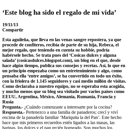
‘Este blog ha sido el regalo de mi vida’
19/11/13
Compartir
Esta aguileña, que lleva en las venas sangre repostera, ya que
procede de confiteros, recibía de parte de su hija, Rebeca, el
mejor regalo, que teniendo en cuenta su hobbie, podría
habérsele hecho. Se trata pues del ‘Cosicas dulces y alguna
salada’ (cosicasdulces.blogspot.com), un blog en el que, desde
hace algún tiempo, publica sus consejos y recetas. Así, lo que en
un principio empezaba como un entretenimiento y algo, como
pensaba ella ‘entre amigos’, se ha convertido en todo un éxito,
con la friolera de 1.145 seguidores y casi medio millón de visitas.
Como declaraba a nuestro equipo, no se esperaba esta acogida,
y mucho menos que su blog sea visitado por varios países como
EEUU, Argentina, México, Alemania, Rumanía, Francia y
Rusia
Pregunta.-
¿Cuándo comenzaste a interesarte por la cocina?
Respuesta.-
Pertenezco a una familia de panaderos; crecí y viví
encima de la panadería familiar ‘Mariquita la del Pan’. Este hecho
hace que mis primeros recuerdos estén ligados a las masas, las
harinas, los dulces y el pan recién horneado.
Son muchos los