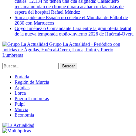
cuales, 12.134 no tienen una cita asignada: Casalduero
reclama un plan de choque d para acabar con las listas de
espera del hospital Rafael Méndez
Sumar pide que España no celebre el Mundial de Fútbol de
2030 con Marruecos
Goyo Jiménez o Comandante Lara entre la gran oferta teatral
de la nueva temporada otoño-invierno 2026 de Huércal-Overa
Grupo La Actualidad - Periódico con
noticias de Águilas, Huércal-Overa, Lorca, Pulpí y Puerto
Lumbreras
Portada
Región de Murcia
Águilas
Lorca
Puerto Lumbreras
Pulpí
Murcia
Economía