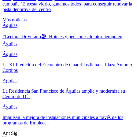
campaña ‘Encesta vidrio, ganamos todos’ para conseguir renovar la
pista deportiva del centro
Más noticias
Águilas
#LecturasDeVerano🏖: Hoteles y pensiones de otro tiempo en
Águilas
Águilas
La XLII edición del Encuentro de Cuadrillas llena la Plaza Antonio
Cortijos
Águilas
La Residencia San Francisco de Águilas amplía y moderniza su
Centro de Día
Águilas
Impulsan la mejora de instalaciones municipales a través de los
programas de Empleo…
Ant
Sig