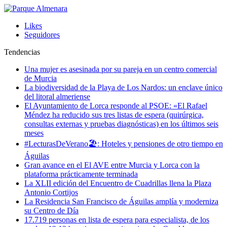
Likes
Seguidores
Tendencias
Una mujer es asesinada por su pareja en un centro comercial
de Murcia
La biodiversidad de la Playa de Los Nardos: un enclave único
del litoral almeriense
El Ayuntamiento de Lorca responde al PSOE: «El Rafael
Méndez ha reducido sus tres listas de espera (quirúrgica,
consultas externas y pruebas diagnósticas) en los últimos seis
meses
#LecturasDeVerano🏖: Hoteles y pensiones de otro tiempo en
Águilas
Gran avance en el El AVE entre Murcia y Lorca con la
plataforma prácticamente terminada
La XLII edición del Encuentro de Cuadrillas llena la Plaza
Antonio Cortijos
La Residencia San Francisco de Águilas amplía y moderniza
su Centro de Día
17.719 personas en lista de espera para especialista, de los