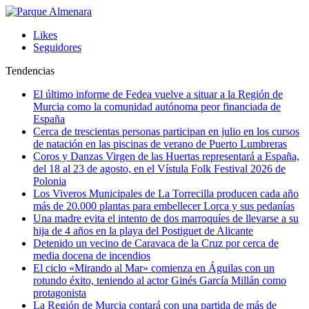
Likes
Seguidores
Tendencias
El último informe de Fedea vuelve a situar a la Región de
Murcia como la comunidad autónoma peor financiada de
España
Cerca de trescientas personas participan en julio en los cursos
de natación en las piscinas de verano de Puerto Lumbreras
Coros y Danzas Virgen de las Huertas representará a España,
del 18 al 23 de agosto, en el Vístula Folk Festival 2026 de
Polonia
Los Viveros Municipales de La Torrecilla producen cada año
más de 20.000 plantas para embellecer Lorca y sus pedanías
Una madre evita el intento de dos marroquíes de llevarse a su
hija de 4 años en la playa del Postiguet de Alicante
Detenido un vecino de Caravaca de la Cruz por cerca de
media docena de incendios
El ciclo «Mirando al Mar» comienza en Águilas con un
rotundo éxito, teniendo al actor Ginés García Millán como
protagonista
La Región de Murcia contará con una partida de más de