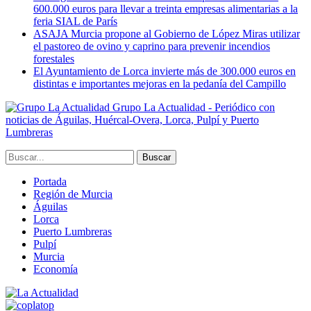
600.000 euros para llevar a treinta empresas alimentarias a la
feria SIAL de París
ASAJA Murcia propone al Gobierno de López Miras utilizar
el pastoreo de ovino y caprino para prevenir incendios
forestales
El Ayuntamiento de Lorca invierte más de 300.000 euros en
distintas e importantes mejoras en la pedanía del Campillo
Grupo La Actualidad - Periódico con
noticias de Águilas, Huércal-Overa, Lorca, Pulpí y Puerto
Lumbreras
Portada
Región de Murcia
Águilas
Lorca
Puerto Lumbreras
Pulpí
Murcia
Economía