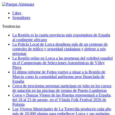
Likes
Seguidores
Tendencias
La Región es la cuarta provincia más exportadora de España
al continente africano
La Policía Local de Lorca despliega más de un centenar de
controles de tráfico y seguridad ciudadana y detiene a seis
personas
La Región reúne en Lorca a las promesas del voleibol español
en el Campeonato de Selecciones Autonómicas de Vóley
Playa
El último informe de Fedea vuelve a situar a la Región de
Murcia como la comunidad autónoma peor financiada de
España
Cerca de trescientas personas participan en julio en los cursos
de natación en las piscinas de verano de Puerto Lumbreras
Coros y Danzas Virgen de las Huertas representará a España,
del 18 al 23 de agosto, en el Vístula Folk Festival 2026 de
Polonia
Los Viveros Municipales de La Torrecilla producen cada año
más de 20.000 plantas para embellecer Lorca y sus pedanías