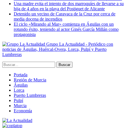
Una madre evita el intento de dos marroquíes de llevarse a su
hija de 4 años en la playa del Postiguet de Alicante
Detenido un vecino de Caravaca de la Cruz por cerca de
media docena de incendios
El ciclo «Mirando al Mar» comienza en Águilas con un
rotundo éxito, teniendo al actor Ginés García Millán como
protagonista
Grupo La Actualidad - Periódico con
noticias de Águilas, Huércal-Overa, Lorca, Pulpí y Puerto
Lumbreras
Portada
Región de Murcia
Águilas
Lorca
Puerto Lumbreras
Pulpí
Murcia
Economía