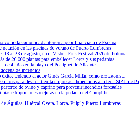
rcia como la comunidad autónoma peor financiada de España
 de natación en las piscinas de verano de Puerto Lumbreras
l 18 al 23 de agosto, en el Vístula Folk Festival 2026 de Polonia
ás de 20.000 plantas para embellecer Lorca y sus pedanías
ja de 4 años en la playa del Postiguet de Alicante
 docena de incendios
éxito, teniendo al actor Ginés García Millán como protagonista
uros para llevar a treinta empresas alimentarias a la feria SIAL de Pa
astoreo de ovino y caprino para prevenir incendios forestales
intas e importantes mejoras en la pedanía del Campillo
s de Águilas, Huércal-Overa, Lorca, Pulpí y Puerto Lumbreras