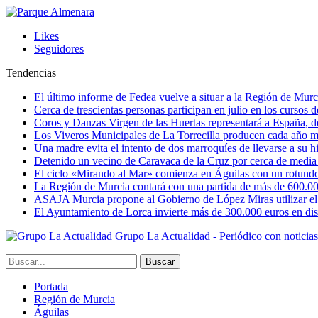
Likes
Seguidores
Tendencias
El último informe de Fedea vuelve a situar a la Región de Mu
Cerca de trescientas personas participan en julio en los cursos
Coros y Danzas Virgen de las Huertas representará a España, de
Los Viveros Municipales de La Torrecilla producen cada año m
Una madre evita el intento de dos marroquíes de llevarse a su hi
Detenido un vecino de Caravaca de la Cruz por cerca de media
El ciclo «Mirando al Mar» comienza en Águilas con un rotundo 
La Región de Murcia contará con una partida de más de 600.000 e
ASAJA Murcia propone al Gobierno de López Miras utilizar el p
El Ayuntamiento de Lorca invierte más de 300.000 euros en dist
Grupo La Actualidad - Periódico con noticia
Portada
Región de Murcia
Águilas