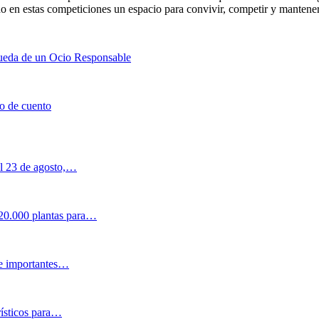
 en estas competiciones un espacio para convivir, competir y mantener 
queda de un Ocio Responsable
o de cuento
al 23 de agosto,…
 20.000 plantas para…
 e importantes…
rísticos para…