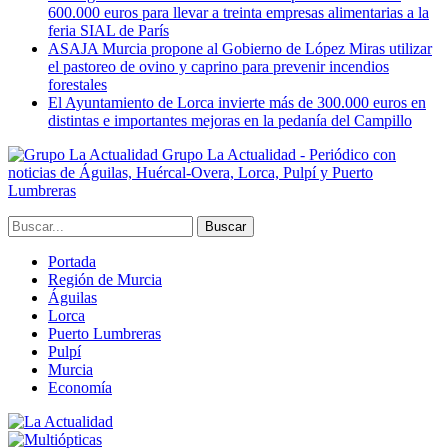
600.000 euros para llevar a treinta empresas alimentarias a la
feria SIAL de París
ASAJA Murcia propone al Gobierno de López Miras utilizar
el pastoreo de ovino y caprino para prevenir incendios
forestales
El Ayuntamiento de Lorca invierte más de 300.000 euros en
distintas e importantes mejoras en la pedanía del Campillo
Grupo La Actualidad - Periódico con
noticias de Águilas, Huércal-Overa, Lorca, Pulpí y Puerto
Lumbreras
Portada
Región de Murcia
Águilas
Lorca
Puerto Lumbreras
Pulpí
Murcia
Economía