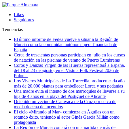
Likes
Seguidores
Tendencias
El último informe de Fedea vuelve a situar a la Región de
Murcia como la comunidad autónoma peor financiada de
España
Cerca de trescientas personas participan en julio en los cursos
de natación en las piscinas de verano de Puerto Lumbreras
Coros y Danzas Virgen de las Huertas representará a España,
del 18 al 23 de agosto, en el Vístula Folk Festival 2026 de
Polonia
Los Viveros Municipales de La Torrecilla producen cada año
más de 20.000 plantas para embellecer Lorca y sus pedanías
Una madre evita el intento de dos marroquíes de llevarse a su
hija de 4 años en la playa del Postiguet de Alicante
Detenido un vecino de Caravaca de la Cruz por cerca de
media docena de incendios
El ciclo «Mirando al Mar» comienza en Águilas con un
rotundo éxito, teniendo al actor Ginés García Millán como
protagonista
La Región de Murcia contará con una partida de más de