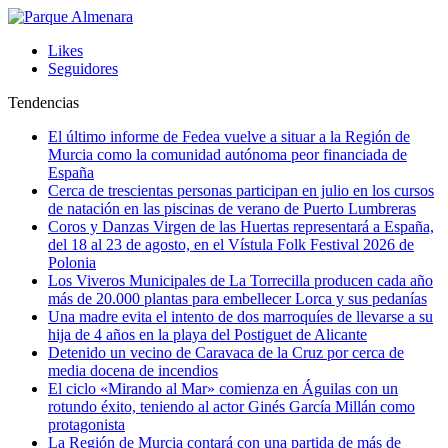
Likes
Seguidores
Tendencias
El último informe de Fedea vuelve a situar a la Región de
Murcia como la comunidad autónoma peor financiada de
España
Cerca de trescientas personas participan en julio en los cursos
de natación en las piscinas de verano de Puerto Lumbreras
Coros y Danzas Virgen de las Huertas representará a España,
del 18 al 23 de agosto, en el Vístula Folk Festival 2026 de
Polonia
Los Viveros Municipales de La Torrecilla producen cada año
más de 20.000 plantas para embellecer Lorca y sus pedanías
Una madre evita el intento de dos marroquíes de llevarse a su
hija de 4 años en la playa del Postiguet de Alicante
Detenido un vecino de Caravaca de la Cruz por cerca de
media docena de incendios
El ciclo «Mirando al Mar» comienza en Águilas con un
rotundo éxito, teniendo al actor Ginés García Millán como
protagonista
La Región de Murcia contará con una partida de más de