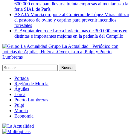
600.000 euros para llevar a treinta empresas alimentarias a la
feria SIAL de París
ASAJA Murcia propone al Gobierno de López Miras utilizar
el pastoreo de ovino y caprino para prevenir incendios
forestales
El Ayuntamiento de Lorca invierte más de 300.000 euros en
distintas e importantes mejoras en la pedanía del Campillo
Grupo La Actualidad - Periódico con
noticias de Águilas, Huércal-Overa, Lorca, Pulpí y Puerto
Lumbreras
Portada
Región de Murcia
Águilas
Lorca
Puerto Lumbreras
Pulpí
Murcia
Economía