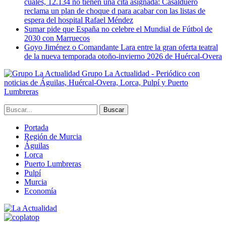
cuales, 12.134 no tienen una cita asignada: Casalduero
reclama un plan de choque d para acabar con las listas de
espera del hospital Rafael Méndez
Sumar pide que España no celebre el Mundial de Fútbol de
2030 con Marruecos
Goyo Jiménez o Comandante Lara entre la gran oferta teatral
de la nueva temporada otoño-invierno 2026 de Huércal-Overa
Grupo La Actualidad - Periódico con
noticias de Águilas, Huércal-Overa, Lorca, Pulpí y Puerto
Lumbreras
Portada
Región de Murcia
Águilas
Lorca
Puerto Lumbreras
Pulpí
Murcia
Economía