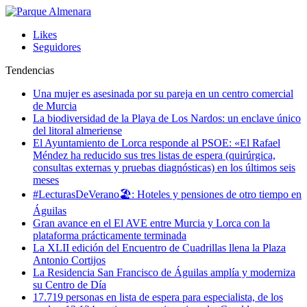
Likes
Seguidores
Tendencias
Una mujer es asesinada por su pareja en un centro comercial
de Murcia
La biodiversidad de la Playa de Los Nardos: un enclave único
del litoral almeriense
El Ayuntamiento de Lorca responde al PSOE: «El Rafael
Méndez ha reducido sus tres listas de espera (quirúrgica,
consultas externas y pruebas diagnósticas) en los últimos seis
meses
#LecturasDeVerano🏖: Hoteles y pensiones de otro tiempo en
Águilas
Gran avance en el El AVE entre Murcia y Lorca con la
plataforma prácticamente terminada
La XLII edición del Encuentro de Cuadrillas llena la Plaza
Antonio Cortijos
La Residencia San Francisco de Águilas amplía y moderniza
su Centro de Día
17.719 personas en lista de espera para especialista, de los