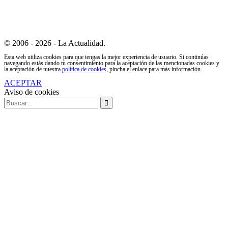
© 2006 - 2026 - La Actualidad.
Esta web utiliza cookies para que tengas la mejor experiencia de usuario. Si continúas
navegando estás dando tu consentimiento para la aceptación de las mencionadas cookies y
la aceptación de nuestra
política de cookies
, pincha el enlace para más información.
ACEPTAR
Aviso de cookies