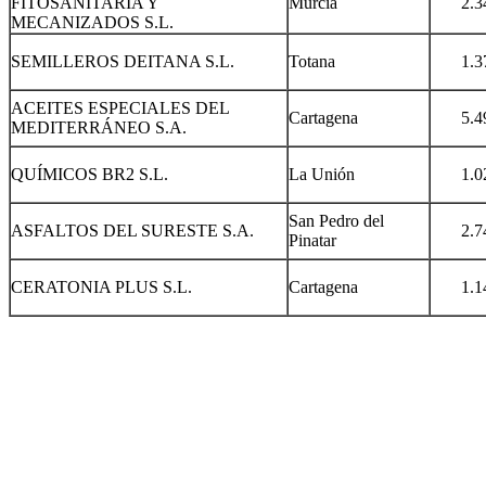
FITOSANITARIA Y
Murcia
2.3
MECANIZADOS S.L.
SEMILLEROS DEITANA S.L.
Totana
1.3
ACEITES ESPECIALES DEL
Cartagena
5.4
MEDITERRÁNEO S.A.
QUÍMICOS BR2 S.L.
La Unión
1.0
San Pedro del
ASFALTOS DEL SURESTE S.A.
2.7
Pinatar
CERATONIA PLUS S.L.
Cartagena
1.1