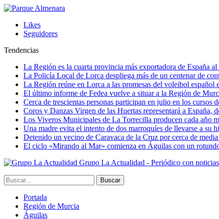
Likes
Seguidores
Tendencias
La Región es la cuarta provincia más exportadora de España al 
La Policía Local de Lorca despliega más de un centenar de contr
La Región reúne en Lorca a las promesas del voleibol españo
El último informe de Fedea vuelve a situar a la Región de Mu
Cerca de trescientas personas participan en julio en los cursos
Coros y Danzas Virgen de las Huertas representará a España, de
Los Viveros Municipales de La Torrecilla producen cada año m
Una madre evita el intento de dos marroquíes de llevarse a su hi
Detenido un vecino de Caravaca de la Cruz por cerca de media
El ciclo «Mirando al Mar» comienza en Águilas con un rotundo 
Grupo La Actualidad - Periódico con noticia
Portada
Región de Murcia
Águilas