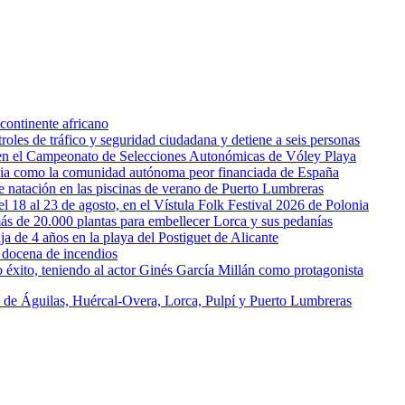
continente africano
oles de tráfico y seguridad ciudadana y detiene a seis personas
l en el Campeonato de Selecciones Autonómicas de Vóley Playa
rcia como la comunidad autónoma peor financiada de España
 de natación en las piscinas de verano de Puerto Lumbreras
l 18 al 23 de agosto, en el Vístula Folk Festival 2026 de Polonia
ás de 20.000 plantas para embellecer Lorca y sus pedanías
ja de 4 años en la playa del Postiguet de Alicante
 docena de incendios
éxito, teniendo al actor Ginés García Millán como protagonista
s de Águilas, Huércal-Overa, Lorca, Pulpí y Puerto Lumbreras