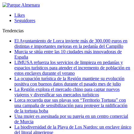
Likes
Seguidores
Tendencias
El Ayuntamiento de Lorca invierte más de 300.000 euros en
distintas e importantes mejoras en la pedanía del Campillo
Murcia se sitúa entre las 10 ciudades más innovadoras de
España
LIMUSA refuerza los servicios de limpieza en pedanías y
espacios turísticos para atender el incremento de población en
estos enclaves durante el verano
La ocupación turística de la Región mantiene su evolución
positiva con buenos datos durante el pasado mes de julio
La Región explora el mercado chino para captar nuevos
viajeros y diversificar sus mercados turísticos
Lorca recuerda que sus playas son “Territorio Tortuga” con
una campaña de sensibilización para proteger la nidificación
de la tortuga boba
Una mujer es asesinada por su pareja en un centro comercial
de Murcia
La biodiversidad de la Playa de Los Nardos: un enclave único
del litoral almeriense