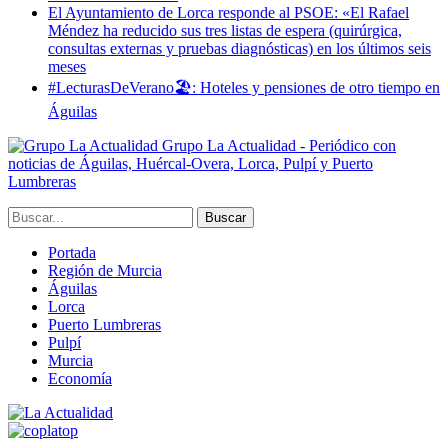
El Ayuntamiento de Lorca responde al PSOE: «El Rafael
Méndez ha reducido sus tres listas de espera (quirúrgica,
consultas externas y pruebas diagnósticas) en los últimos seis
meses
#LecturasDeVerano🏖: Hoteles y pensiones de otro tiempo en
Águilas
Grupo La Actualidad - Periódico con
noticias de Águilas, Huércal-Overa, Lorca, Pulpí y Puerto
Lumbreras
Portada
Región de Murcia
Águilas
Lorca
Puerto Lumbreras
Pulpí
Murcia
Economía