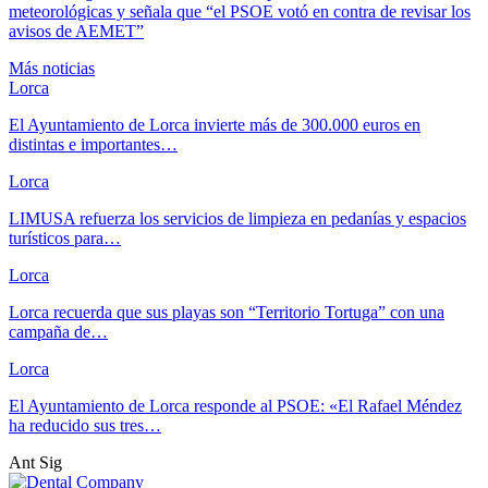
meteorológicas y señala que “el PSOE votó en contra de revisar los
avisos de AEMET”
Más noticias
Lorca
El Ayuntamiento de Lorca invierte más de 300.000 euros en
distintas e importantes…
Lorca
LIMUSA refuerza los servicios de limpieza en pedanías y espacios
turísticos para…
Lorca
Lorca recuerda que sus playas son “Territorio Tortuga” con una
campaña de…
Lorca
El Ayuntamiento de Lorca responde al PSOE: «El Rafael Méndez
ha reducido sus tres…
Ant
Sig