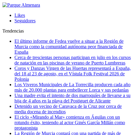
Likes
Seguidores
Tendencias
El último informe de Fedea vuelve a situar a la Región de
Murcia como la comunidad autónoma peor financiada de
España
Cerca de trescientas personas participan en julio en los cursos
de natación en las piscinas de verano de Puerto Lumbreras
Coros y Danzas Virgen de las Huertas representará a España,
del 18 al 23 de agosto, en el Vístula Folk Festival 2026 de
Polonia
Los Viveros Municipales de La Torrecilla producen cada año
más de 20.000 plantas para embellecer Lorca y sus pedanías
Una madre evita el intento de dos marroquíes de llevarse a su
hija de 4 años en la playa del Postiguet de Alicante
Detenido un vecino de Caravaca de la Cruz por cerca de
media docena de incendios
El ciclo «Mirando al Mar» comienza en Águilas con un
rotundo éxito, teniendo al actor Ginés García Millán como
protagonista
La Región de Murcia contará con una partida de más de