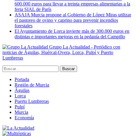
600.000 euros para llevar a treinta empresas alimentarias a la
feria SIAL de París
ASAJA Murcia propone al Gobierno de López Miras utilizar
el pastoreo de ovino y caprino para prevenir incendios
forestales
El Ayuntamiento de Lorca invierte más de 300.000 euros en
distintas e importantes mejoras en la pedanía del Campillo
Grupo La Actualidad - Periódico con
noticias de Águilas, Huércal-Overa, Lorca, Pulpí y Puerto
Lumbreras
Portada
Región de Murcia
Águilas
Lorca
Puerto Lumbreras
Pulpí
Murcia
Economía