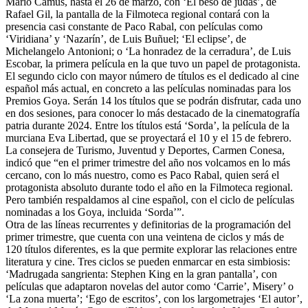
Mario Camus, hasta el 26 de marzo, con ‘El beso de judas’, de
Rafael Gil, la pantalla de la Filmoteca regional contará con la
presencia casi constante de Paco Rabal, con películas como
‘Viridiana’ y ‘Nazarín’, de Luis Buñuel; ‘El eclipse’, de
Michelangelo Antonioni; o ‘La honradez de la cerradura’, de Luis
Escobar, la primera película en la que tuvo un papel de protagonista.
El segundo ciclo con mayor número de títulos es el dedicado al cine
español más actual, en concreto a las películas nominadas para los
Premios Goya. Serán 14 los títulos que se podrán disfrutar, cada uno
en dos sesiones, para conocer lo más destacado de la cinematografía
patria durante 2024. Entre los títulos está ‘Sorda’, la película de la
murciana Eva Libertad, que se proyectará el 10 y el 15 de febrero.
La consejera de Turismo, Juventud y Deportes, Carmen Conesa,
indicó que “en el primer trimestre del año nos volcamos en lo más
cercano, con lo más nuestro, como es Paco Rabal, quien será el
protagonista absoluto durante todo el año en la Filmoteca regional.
Pero también respaldamos al cine español, con el ciclo de películas
nominadas a los Goya, incluida ‘Sorda’”.
Otra de las líneas recurrentes y definitorias de la programación del
primer trimestre, que cuenta con una veintena de ciclos y más de
120 títulos diferentes, es la que permite explorar las relaciones entre
literatura y cine. Tres ciclos se pueden enmarcar en esta simbiosis:
‘Madrugada sangrienta: Stephen King en la gran pantalla’, con
películas que adaptaron novelas del autor como ‘Carrie’, Misery’ o
‘La zona muerta’; ‘Ego de escritos’, con los largometrajes ‘El autor’,