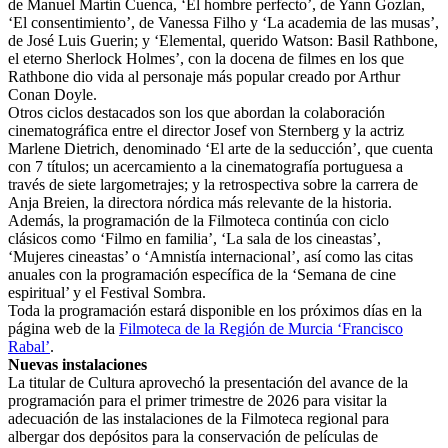
de Manuel Martín Cuenca, ‘El hombre perfecto’, de Yann Gozlan,
‘El consentimiento’, de Vanessa Filho y ‘La academia de las musas’,
de José Luis Guerin; y ‘Elemental, querido Watson: Basil Rathbone,
el eterno Sherlock Holmes’, con la docena de filmes en los que
Rathbone dio vida al personaje más popular creado por Arthur
Conan Doyle.
Otros ciclos destacados son los que abordan la colaboración
cinematográfica entre el director Josef von Sternberg y la actriz
Marlene Dietrich, denominado ‘El arte de la seducción’, que cuenta
con 7 títulos; un acercamiento a la cinematografía portuguesa a
través de siete largometrajes; y la retrospectiva sobre la carrera de
Anja Breien, la directora nórdica más relevante de la historia.
Además, la programación de la Filmoteca continúa con ciclo
clásicos como ‘Filmo en familia’, ‘La sala de los cineastas’,
‘Mujeres cineastas’ o ‘Amnistía internacional’, así como las citas
anuales con la programación específica de la ‘Semana de cine
espiritual’ y el Festival Sombra.
Toda la programación estará disponible en los próximos días en la
página web de la
Filmoteca de la Región de Murcia ‘Francisco
Rabal’
.
Nuevas instalaciones
La titular de Cultura aprovechó la presentación del avance de la
programación para el primer trimestre de 2026 para visitar la
adecuación de las instalaciones de la Filmoteca regional para
albergar dos depósitos para la conservación de películas de