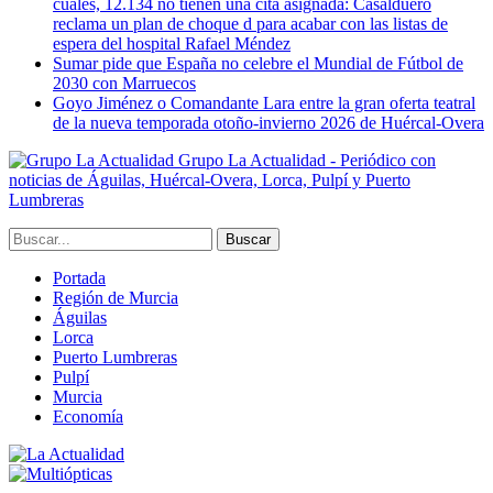
cuales, 12.134 no tienen una cita asignada: Casalduero
reclama un plan de choque d para acabar con las listas de
espera del hospital Rafael Méndez
Sumar pide que España no celebre el Mundial de Fútbol de
2030 con Marruecos
Goyo Jiménez o Comandante Lara entre la gran oferta teatral
de la nueva temporada otoño-invierno 2026 de Huércal-Overa
Grupo La Actualidad - Periódico con
noticias de Águilas, Huércal-Overa, Lorca, Pulpí y Puerto
Lumbreras
Portada
Región de Murcia
Águilas
Lorca
Puerto Lumbreras
Pulpí
Murcia
Economía