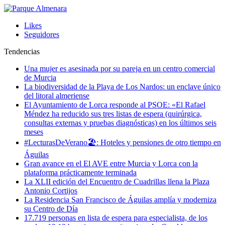
Likes
Seguidores
Tendencias
Una mujer es asesinada por su pareja en un centro comercial
de Murcia
La biodiversidad de la Playa de Los Nardos: un enclave único
del litoral almeriense
El Ayuntamiento de Lorca responde al PSOE: «El Rafael
Méndez ha reducido sus tres listas de espera (quirúrgica,
consultas externas y pruebas diagnósticas) en los últimos seis
meses
#LecturasDeVerano🏖: Hoteles y pensiones de otro tiempo en
Águilas
Gran avance en el El AVE entre Murcia y Lorca con la
plataforma prácticamente terminada
La XLII edición del Encuentro de Cuadrillas llena la Plaza
Antonio Cortijos
La Residencia San Francisco de Águilas amplía y moderniza
su Centro de Día
17.719 personas en lista de espera para especialista, de los