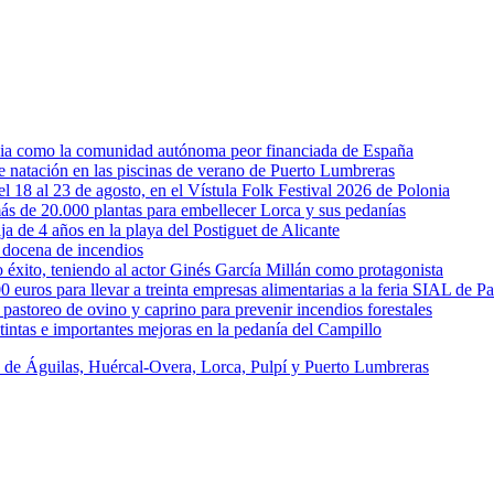
rcia como la comunidad autónoma peor financiada de España
 de natación en las piscinas de verano de Puerto Lumbreras
l 18 al 23 de agosto, en el Vístula Folk Festival 2026 de Polonia
ás de 20.000 plantas para embellecer Lorca y sus pedanías
ja de 4 años en la playa del Postiguet de Alicante
 docena de incendios
éxito, teniendo al actor Ginés García Millán como protagonista
uros para llevar a treinta empresas alimentarias a la feria SIAL de Pa
astoreo de ovino y caprino para prevenir incendios forestales
intas e importantes mejoras en la pedanía del Campillo
s de Águilas, Huércal-Overa, Lorca, Pulpí y Puerto Lumbreras