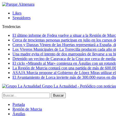
Likes
Seguidores
Tendencias
El último informe de Fedea vuelve a situar a la Región de Mu
Cerca de trescientas personas participan en julio en los cursos
Coros y Danzas Virgen de las Huertas representará a España, de
Los Viveros Municipales de La Torrecilla producen cada año m
Una madre evita el intento de dos marroquíes de llevarse a su hi
Detenido un vecino de Caravaca de la Cruz por cerca de media
El ciclo «Mirando al Mar» comienza en Águilas con un rotundo 
La Región de Murcia contará con una partida de más de 600.000 e
ASAJA Murcia propone al Gobierno de López Miras utilizar el p
El Ayuntamiento de Lorca invierte más de 300.000 euros en dist
Grupo La Actualidad - Periódico con noticia
Portada
Región de Murcia
Águilas