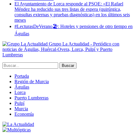
El Ayuntamiento de Lorca responde al PSOE: «El Rafael
Méndez ha reducido sus tres listas de espera (quirúrgica,
consultas externas y pruebas diagnósticas) en los últimos seis
meses
#LecturasDeVerano🏖: Hoteles y pensiones de otro tiempo en
Águilas
Grupo La Actualidad - Periódico con
noticias de Águilas, Huércal-Overa, Lorca, Pulpí y Puerto
Lumbreras
Portada
Región de Murcia
Águilas
Lorca
Puerto Lumbreras
Pulpí
Murcia
Economía