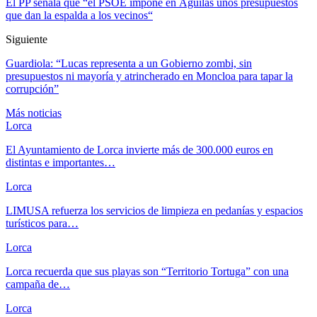
El PP señala que “el PSOE impone en Águilas unos presupuestos
que dan la espalda a los vecinos“
Siguiente
Guardiola: “Lucas representa a un Gobierno zombi, sin
presupuestos ni mayoría y atrincherado en Moncloa para tapar la
corrupción”
Más noticias
Lorca
El Ayuntamiento de Lorca invierte más de 300.000 euros en
distintas e importantes…
Lorca
LIMUSA refuerza los servicios de limpieza en pedanías y espacios
turísticos para…
Lorca
Lorca recuerda que sus playas son “Territorio Tortuga” con una
campaña de…
Lorca