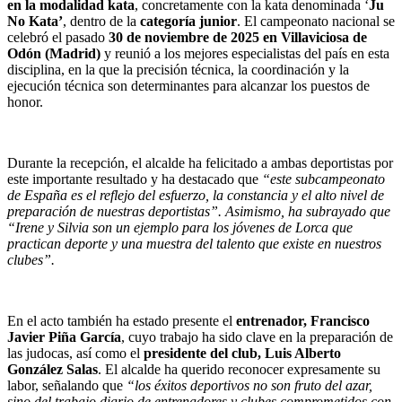
en la modalidad kata
, concretamente con la kata denominada ‘
Ju
No Kata’
, dentro de la
categoría junior
. El campeonato nacional se
celebró el pasado
30 de noviembre de 2025 en Villaviciosa de
Odón (Madrid)
y reunió a los mejores especialistas del país en esta
disciplina, en la que la precisión técnica, la coordinación y la
ejecución técnica son determinantes para alcanzar los puestos de
honor.
Durante la recepción, el alcalde ha felicitado a ambas deportistas por
este importante resultado y ha destacado que
“este subcampeonato
de España es el reflejo del esfuerzo, la constancia y el alto nivel de
preparación de nuestras deportistas”
. Asimismo, ha subrayado que
“Irene y Silvia son un ejemplo para los jóvenes de Lorca que
practican deporte y una muestra del talento que existe en nuestros
clubes”.
En el acto también ha estado presente el
entrenador, Francisco
Javier Piña García
, cuyo trabajo ha sido clave en la preparación de
las judocas, así como el
presidente del club, Luis Alberto
González Salas
. El alcalde ha querido reconocer expresamente su
labor, señalando que
“los éxitos deportivos no son fruto del azar,
sino del trabajo diario de entrenadores y clubes comprometidos con