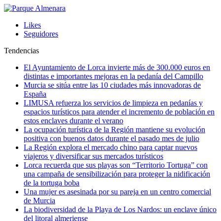
Likes
Seguidores
Tendencias
El Ayuntamiento de Lorca invierte más de 300.000 euros en
distintas e importantes mejoras en la pedanía del Campillo
Murcia se sitúa entre las 10 ciudades más innovadoras de
España
LIMUSA refuerza los servicios de limpieza en pedanías y
espacios turísticos para atender el incremento de población en
estos enclaves durante el verano
La ocupación turística de la Región mantiene su evolución
positiva con buenos datos durante el pasado mes de julio
La Región explora el mercado chino para captar nuevos
viajeros y diversificar sus mercados turísticos
Lorca recuerda que sus playas son “Territorio Tortuga” con
una campaña de sensibilización para proteger la nidificación
de la tortuga boba
Una mujer es asesinada por su pareja en un centro comercial
de Murcia
La biodiversidad de la Playa de Los Nardos: un enclave único
del litoral almeriense