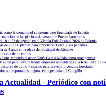
rcia como la comunidad autónoma peor financiada de España
 de natación en las piscinas de verano de Puerto Lumbreras
l 18 al 23 de agosto, en el Vístula Folk Festival 2026 de Polonia
ás de 20.000 plantas para embellecer Lorca y sus pedanías
ja de 4 años en la playa del Postiguet de Alicante
 docena de incendios
éxito, teniendo al actor Ginés García Millán como protagonista
uros para llevar a treinta empresas alimentarias a la feria SIAL de Pa
astoreo de ovino y caprino para prevenir incendios forestales
intas e importantes mejoras en la pedanía del Campillo
 Actualidad - Periódico con noti
as