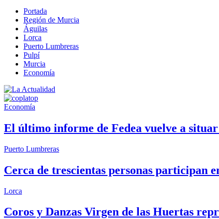
Portada
Región de Murcia
Águilas
Lorca
Puerto Lumbreras
Pulpí
Murcia
Economía
Economía
El último informe de Fedea vuelve a situ
Puerto Lumbreras
Cerca de trescientas personas participan e
Lorca
Coros y Danzas Virgen de las Huertas repre