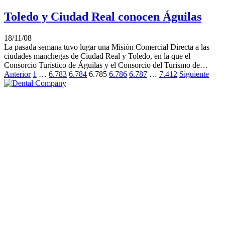
Toledo y Ciudad Real conocen Águilas
18/11/08
La pasada semana tuvo lugar una Misión Comercial Directa a las
ciudades manchegas de Ciudad Real y Toledo, en la que el
Consorcio Turístico de Águilas y el Consorcio del Turismo de…
Anterior
1
…
6.783
6.784
6.785
6.786
6.787
…
7.412
Siguiente