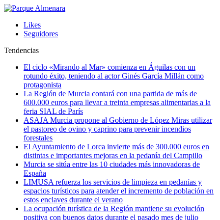
Likes
Seguidores
Tendencias
El ciclo «Mirando al Mar» comienza en Águilas con un
rotundo éxito, teniendo al actor Ginés García Millán como
protagonista
La Región de Murcia contará con una partida de más de
600.000 euros para llevar a treinta empresas alimentarias a la
feria SIAL de París
ASAJA Murcia propone al Gobierno de López Miras utilizar
el pastoreo de ovino y caprino para prevenir incendios
forestales
El Ayuntamiento de Lorca invierte más de 300.000 euros en
distintas e importantes mejoras en la pedanía del Campillo
Murcia se sitúa entre las 10 ciudades más innovadoras de
España
LIMUSA refuerza los servicios de limpieza en pedanías y
espacios turísticos para atender el incremento de población en
estos enclaves durante el verano
La ocupación turística de la Región mantiene su evolución
positiva con buenos datos durante el pasado mes de julio