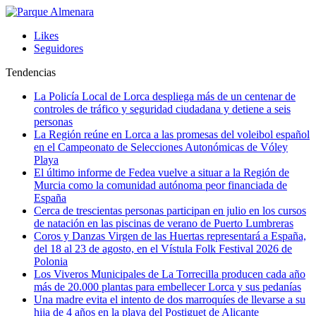
Likes
Seguidores
Tendencias
La Policía Local de Lorca despliega más de un centenar de
controles de tráfico y seguridad ciudadana y detiene a seis
personas
La Región reúne en Lorca a las promesas del voleibol español
en el Campeonato de Selecciones Autonómicas de Vóley
Playa
El último informe de Fedea vuelve a situar a la Región de
Murcia como la comunidad autónoma peor financiada de
España
Cerca de trescientas personas participan en julio en los cursos
de natación en las piscinas de verano de Puerto Lumbreras
Coros y Danzas Virgen de las Huertas representará a España,
del 18 al 23 de agosto, en el Vístula Folk Festival 2026 de
Polonia
Los Viveros Municipales de La Torrecilla producen cada año
más de 20.000 plantas para embellecer Lorca y sus pedanías
Una madre evita el intento de dos marroquíes de llevarse a su
hija de 4 años en la playa del Postiguet de Alicante