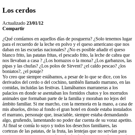
Los cerdos
Actualizado
23/01/12
Compartir
¿Qué comíamos en aquellos días de posguerra? ¿Solo tenemos lugar
para el recuerdo de la leche en polvo y el queso americano que nos
daban en las escuelas nacionales? ¿No es posible añadir el queso
blanco frito, las patatas fritas, el pescado frito, la leche de cabra que
nos llevaban a casa ? ¿Los hornazos o la mona? ¿Los garbanzos, las
pipas y las chufas? ¿Los polos de Sirvent? ¿el caldo pescao? ¿los
boniatos?, ¿el potaje?
Yo creo que siempre estábamos, a pesar de lo que se dice, con los
derivados del cerdo o del cochino, también llamado marrano, en las
comidas, incluidas las festivas. Llamábamos marraneras a los
palacios en donde se asentaban los fornidos chatos y los morrudos
animales que formaban parte de la familia y moraban no lejos del
ámbito familiar. Si me marcho, con la memoria en la mano, a casa de
mis abuelos, diviso al fondo el gran hotel en donde estaba instalados
el marrano, personaje que, insaciable, siempre estaba demandando
algo, gruñendo, lamentando no poder dar cuenta de su voraz apetito.
Al final se comía lo suyo y todos los desechos familiares, las
cortezas de las patatas, de la fruta, las lentejas que no servían para