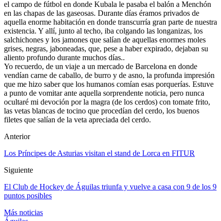
el campo de fútbol en donde Kubala le pasaba el balón a Menchón
en las chapas de las gaseosas. Durante días éramos privados de
aquella enorme habitación en donde transcurría gran parte de nuestra
existencia. Y allí, junto al techo, iba colgando las longanizas, los
salchichones y los jamones que salían de aquellas enormes moles
grises, negras, jaboneadas, que, pese a haber expirado, dejaban su
aliento profundo durante muchos días..
Yo recuerdo, de un viaje a un mercado de Barcelona en donde
vendían carne de caballo, de burro y de asno, la profunda impresión
que me hizo saber que los humanos comían esas porquerías. Estuve
a punto de vomitar ante aquella sorprendente noticia, pero nunca
ocultaré mi devoción por la magra (de los cerdos) con tomate frito,
las vetas blancas de tocino que procedían del cerdo, los buenos
filetes que salían de la veta apreciada del cerdo.
Anterior
Los Príncipes de Asturias visitan el stand de Lorca en FITUR
Siguiente
El Club de Hockey de Águilas triunfa y vuelve a casa con 9 de los 9
puntos posibles
Más noticias