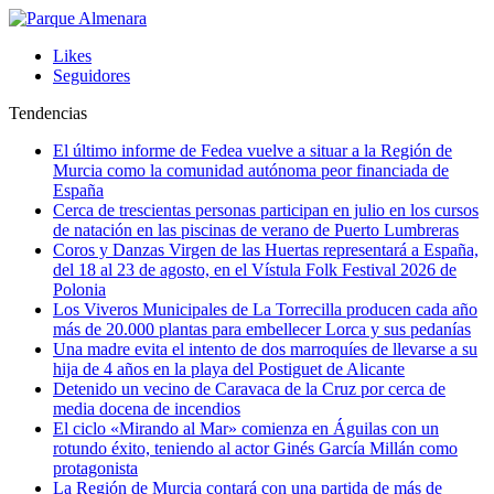
Likes
Seguidores
Tendencias
El último informe de Fedea vuelve a situar a la Región de
Murcia como la comunidad autónoma peor financiada de
España
Cerca de trescientas personas participan en julio en los cursos
de natación en las piscinas de verano de Puerto Lumbreras
Coros y Danzas Virgen de las Huertas representará a España,
del 18 al 23 de agosto, en el Vístula Folk Festival 2026 de
Polonia
Los Viveros Municipales de La Torrecilla producen cada año
más de 20.000 plantas para embellecer Lorca y sus pedanías
Una madre evita el intento de dos marroquíes de llevarse a su
hija de 4 años en la playa del Postiguet de Alicante
Detenido un vecino de Caravaca de la Cruz por cerca de
media docena de incendios
El ciclo «Mirando al Mar» comienza en Águilas con un
rotundo éxito, teniendo al actor Ginés García Millán como
protagonista
La Región de Murcia contará con una partida de más de