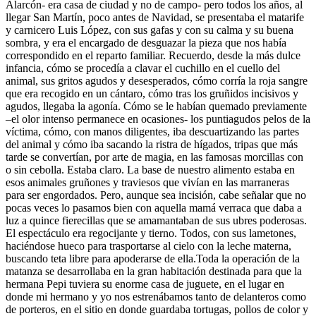
Alarcón- era casa de ciudad y no de campo- pero todos los años, al
llegar San Martín, poco antes de Navidad, se presentaba el matarife
y carnicero Luis López, con sus gafas y con su calma y su buena
sombra, y era el encargado de desguazar la pieza que nos había
correspondido en el reparto familiar. Recuerdo, desde la más dulce
infancia, cómo se procedía a clavar el cuchillo en el cuello del
animal, sus gritos agudos y desesperados, cómo corría la roja sangre
que era recogido en un cántaro, cómo tras los gruñidos incisivos y
agudos, llegaba la agonía. Cómo se le habían quemado previamente
–el olor intenso permanece en ocasiones- los puntiagudos pelos de la
víctima, cómo, con manos diligentes, iba descuartizando las partes
del animal y cómo iba sacando la ristra de hígados, tripas que más
tarde se convertían, por arte de magia, en las famosas morcillas con
o sin cebolla. Estaba claro. La base de nuestro alimento estaba en
esos animales gruñones y traviesos que vivían en las marraneras
para ser engordados. Pero, aunque sea incisión, cabe señalar que no
pocas veces lo pasamos bien con aquella mamá verraca que daba a
luz a quince fierecillas que se amamantaban de sus ubres poderosas.
El espectáculo era regocijante y tierno. Todos, con sus lametones,
haciéndose hueco para trasportarse al cielo con la leche materna,
buscando teta libre para apoderarse de ella.Toda la operación de la
matanza se desarrollaba en la gran habitación destinada para que la
hermana Pepi tuviera su enorme casa de juguete, en el lugar en
donde mi hermano y yo nos estrenábamos tanto de delanteros como
de porteros, en el sitio en donde guardaba tortugas, pollos de color y