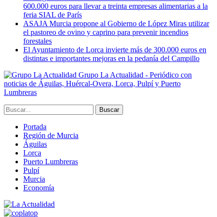
600.000 euros para llevar a treinta empresas alimentarias a la
feria SIAL de París
ASAJA Murcia propone al Gobierno de López Miras utilizar
el pastoreo de ovino y caprino para prevenir incendios
forestales
El Ayuntamiento de Lorca invierte más de 300.000 euros en
distintas e importantes mejoras en la pedanía del Campillo
Grupo La Actualidad - Periódico con
noticias de Águilas, Huércal-Overa, Lorca, Pulpí y Puerto
Lumbreras
Portada
Región de Murcia
Águilas
Lorca
Puerto Lumbreras
Pulpí
Murcia
Economía