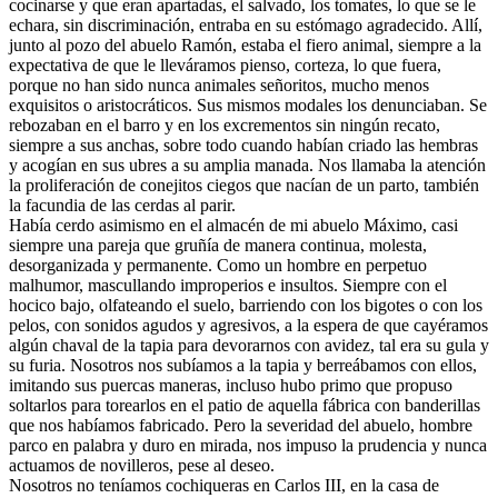
cocinarse y que eran apartadas, el salvado, los tomates, lo que se le
echara, sin discriminación, entraba en su estómago agradecido. Allí,
junto al pozo del abuelo Ramón, estaba el fiero animal, siempre a la
expectativa de que le lleváramos pienso, corteza, lo que fuera,
porque no han sido nunca animales señoritos, mucho menos
exquisitos o aristocráticos. Sus mismos modales los denunciaban. Se
rebozaban en el barro y en los excrementos sin ningún recato,
siempre a sus anchas, sobre todo cuando habían criado las hembras
y acogían en sus ubres a su amplia manada. Nos llamaba la atención
la proliferación de conejitos ciegos que nacían de un parto, también
la facundia de las cerdas al parir.
Había cerdo asimismo en el almacén de mi abuelo Máximo, casi
siempre una pareja que gruñía de manera continua, molesta,
desorganizada y permanente. Como un hombre en perpetuo
malhumor, mascullando improperios e insultos. Siempre con el
hocico bajo, olfateando el suelo, barriendo con los bigotes o con los
pelos, con sonidos agudos y agresivos, a la espera de que cayéramos
algún chaval de la tapia para devorarnos con avidez, tal era su gula y
su furia. Nosotros nos subíamos a la tapia y berreábamos con ellos,
imitando sus puercas maneras, incluso hubo primo que propuso
soltarlos para torearlos en el patio de aquella fábrica con banderillas
que nos habíamos fabricado. Pero la severidad del abuelo, hombre
parco en palabra y duro en mirada, nos impuso la prudencia y nunca
actuamos de novilleros, pese al deseo.
Nosotros no teníamos cochiqueras en Carlos III, en la casa de