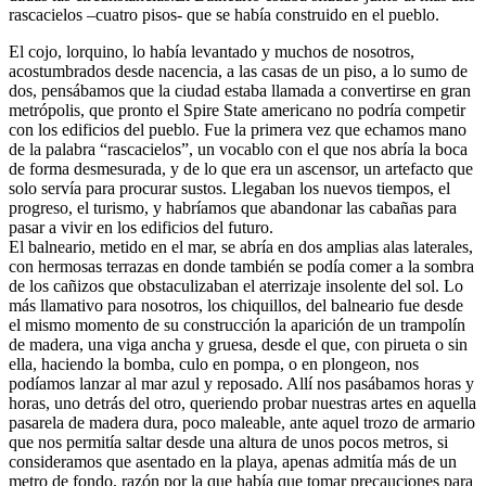
rascacielos –cuatro pisos- que se había construido en el pueblo.
El cojo, lorquino, lo había levantado y muchos de nosotros,
acostumbrados desde nacencia, a las casas de un piso, a lo sumo de
dos, pensábamos que la ciudad estaba llamada a convertirse en gran
metrópolis, que pronto el Spire State americano no podría competir
con los edificios del pueblo. Fue la primera vez que echamos mano
de la palabra “rascacielos”, un vocablo con el que nos abría la boca
de forma desmesurada, y de lo que era un ascensor, un artefacto que
solo servía para procurar sustos. Llegaban los nuevos tiempos, el
progreso, el turismo, y habríamos que abandonar las cabañas para
pasar a vivir en los edificios del futuro.
El balneario, metido en el mar, se abría en dos amplias alas laterales,
con hermosas terrazas en donde también se podía comer a la sombra
de los cañizos que obstaculizaban el aterrizaje insolente del sol. Lo
más llamativo para nosotros, los chiquillos, del balneario fue desde
el mismo momento de su construcción la aparición de un trampolín
de madera, una viga ancha y gruesa, desde el que, con pirueta o sin
ella, haciendo la bomba, culo en pompa, o en plongeon, nos
podíamos lanzar al mar azul y reposado. Allí nos pasábamos horas y
horas, uno detrás del otro, queriendo probar nuestras artes en aquella
pasarela de madera dura, poco maleable, ante aquel trozo de armario
que nos permitía saltar desde una altura de unos pocos metros, si
consideramos que asentado en la playa, apenas admitía más de un
metro de fondo, razón por la que había que tomar precauciones para