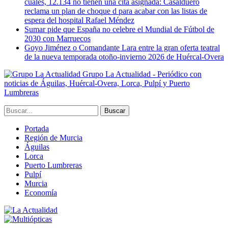
cuales, 12.134 no tienen una cita asignada: Casalduero
reclama un plan de choque d para acabar con las listas de
espera del hospital Rafael Méndez
Sumar pide que España no celebre el Mundial de Fútbol de
2030 con Marruecos
Goyo Jiménez o Comandante Lara entre la gran oferta teatral
de la nueva temporada otoño-invierno 2026 de Huércal-Overa
Grupo La Actualidad - Periódico con
noticias de Águilas, Huércal-Overa, Lorca, Pulpí y Puerto
Lumbreras
Portada
Región de Murcia
Águilas
Lorca
Puerto Lumbreras
Pulpí
Murcia
Economía