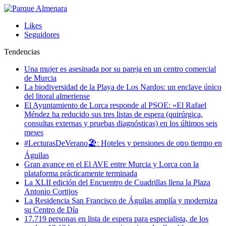
Likes
Seguidores
Tendencias
Una mujer es asesinada por su pareja en un centro comercial
de Murcia
La biodiversidad de la Playa de Los Nardos: un enclave único
del litoral almeriense
El Ayuntamiento de Lorca responde al PSOE: «El Rafael
Méndez ha reducido sus tres listas de espera (quirúrgica,
consultas externas y pruebas diagnósticas) en los últimos seis
meses
#LecturasDeVerano🏖: Hoteles y pensiones de otro tiempo en
Águilas
Gran avance en el El AVE entre Murcia y Lorca con la
plataforma prácticamente terminada
La XLII edición del Encuentro de Cuadrillas llena la Plaza
Antonio Cortijos
La Residencia San Francisco de Águilas amplía y moderniza
su Centro de Día
17.719 personas en lista de espera para especialista, de los