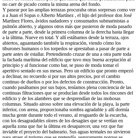
no caer de picado contra la misma arena del fondo.
Y pasear por las amplias terrazas procuraba otras sorpresas como ver
a a Juan el Sopas o Alberto Martínez , el hijo del profesor don José
Martínez Flores, ávidos nadadores y consumados submarinistas a
pulmón abierto, y algunos otros más que pusieron de moda pasarlo
de parte a parte, desde la primera columna de la derecha hasta llegar
a la última. Nueve en total. Y allí estábamos desde la terraza, ojos
abiertos, aguantando también la respiración, viendo cómo los
tiburones humanos o los torpedos se aprestaban a pasar de parte a
parte antes de estallar. Pretendiendo cruzar de una a otra parte toda
la fachada marítima del edificio que tuvo muy buena aceptación al
principio y al funcionar como bar, se puso de moda tomar el
aperitivo sentado en sus mesas. Pero un edificio que pronto empezó
a declinar, no recuerdo si por sus altos precios, por el cambio
continuo de dueños o por los defectos de construcción. Pronto,
cuando pasábamos por sus bajos, teníamos plena conciencia de las
continuas filtraciones que se producían desde todos los rincones del
edificio y de los alambres que se desprendían de las mohosas
columnas. Situado airoso sobre una elevación de la playa, la parte
inferior, con arena, proporcionaba sombra agradable y allí dormía
mucha gente durante todo el verano, al resguardo de la escarcha,
con los desagradables olores de los desagües que se vertían en
aquella zona que fue la última en desaparecer, una vez que fue
inviable el proyecto del balneario. Sus aguas termales no sirvieron
para atraer al turismo que se pretendía, seguramente porque se