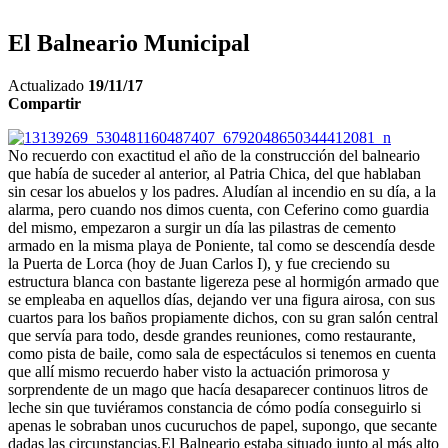
El Balneario Municipal
Actualizado
19/11/17
Compartir
No recuerdo con exactitud el año de la construcción del balneario
que había de suceder al anterior, al Patria Chica, del que hablaban
sin cesar los abuelos y los padres. Aludían al incendio en su día, a la
alarma, pero cuando nos dimos cuenta, con Ceferino como guardia
del mismo, empezaron a surgir un día las pilastras de cemento
armado en la misma playa de Poniente, tal como se descendía desde
la Puerta de Lorca (hoy de Juan Carlos I), y fue creciendo su
estructura blanca con bastante ligereza pese al hormigón armado que
se empleaba en aquellos días, dejando ver una figura airosa, con sus
cuartos para los baños propiamente dichos, con su gran salón central
que servía para todo, desde grandes reuniones, como restaurante,
como pista de baile, como sala de espectáculos si tenemos en cuenta
que allí mismo recuerdo haber visto la actuación primorosa y
sorprendente de un mago que hacía desaparecer continuos litros de
leche sin que tuviéramos constancia de cómo podía conseguirlo si
apenas le sobraban unos cucuruchos de papel, supongo, que secante
dadas las circunstancias.El Balneario estaba situado junto al más alto