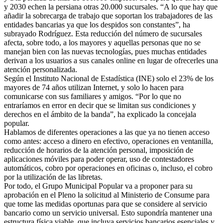
y 2030 echen la persiana otras 20.000 sucursales. “A lo que hay que
añadir la sobrecarga de trabajo que soportan los trabajadores de las
entidades bancarias ya que los despidos son constantes”, ha
subrayado Rodríguez. Esta reducción del número de sucursales
afecta, sobre todo, a los mayores y aquellas personas que no se
manejan bien con las nuevas tecnologías, pues muchas entidades
derivan a los usuarios a sus canales online en lugar de ofrecerles una
atención personalizada.
Según el Instituto Nacional de Estadística (INE) solo el 23% de los
mayores de 74 años utilizan Internet, y solo lo hacen para
comunicarse con sus familiares y amigos. “Por lo que no
entraríamos en error en decir que se limitan sus condiciones y
derechos en el ámbito de la banda”, ha explicado la concejala
popular.
Hablamos de diferentes operaciones a las que ya no tienen acceso
como antes: acceso a dinero en efectivo, operaciones en ventanilla,
reducción de horarios de la atención personal, imposición de
aplicaciones móviles para poder operar, uso de contestadores
automáticos, cobro por operaciones en oficinas o, incluso, el cobro
por la utilización de las libretas.
Por todo, el Grupo Municipal Popular va a proponer para su
aprobación en el Pleno la solicitud al Ministerio de Consume para
que tome las medidas oportunas para que se considere al servicio
bancario como un servicio universal. Esto supondría mantener una
estructura física viable, que incluya servicios bancarios esenciales y