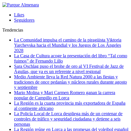
Likes
Seguidores
Tendencias
La Comunidad impulsa el camino de la piragüista Viktoria
Yarchevska hacia el Mundial y los Juegos de Los Ángeles
2028
La Casa de Cultura acoge la presentación del libro “Tal como
fuimos” de Fernando Lillo
Sara Oschlag puso el brohe de oro al VI Festival de Jazz de
Águilas, que ya es un referente a nivel regional
Medio Ambiente lleva la Red Natura 2000 a las fiestas y
tradiciones de once pedanías y núcleos rurales durante agosto
y septiembre
Mario Molina y Mari Carmen Romero ganan la carrera
popular de Campillo en Lorca
La Región es la cuarta provincia más exportadora de España
al continente africano
La Policía Local de Lorca despliega más de un centenar de
controles de tráfico y seguridad ciudadana y detiene a seis
personas
La Región reúne en Lorca a las promesas del voleibol español