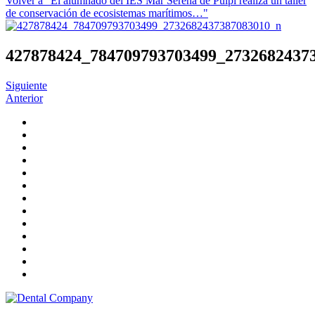
Volver a "El alumnado del IES Mar Serena de Pulpí realiza un taller
de conservación de ecosistemas marítimos…"
427878424_784709793703499_2732682437
Siguiente
Anterior