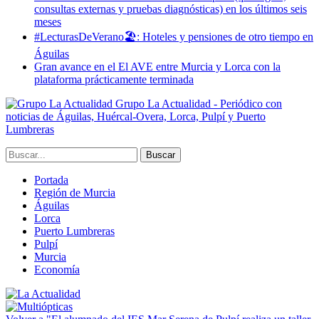
consultas externas y pruebas diagnósticas) en los últimos seis
meses
#LecturasDeVerano🏖: Hoteles y pensiones de otro tiempo en
Águilas
Gran avance en el El AVE entre Murcia y Lorca con la
plataforma prácticamente terminada
Grupo La Actualidad - Periódico con
noticias de Águilas, Huércal-Overa, Lorca, Pulpí y Puerto
Lumbreras
Portada
Región de Murcia
Águilas
Lorca
Puerto Lumbreras
Pulpí
Murcia
Economía