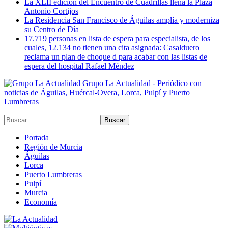
La XLII edición del Encuentro de Cuadrillas llena la Plaza
Antonio Cortijos
La Residencia San Francisco de Águilas amplía y moderniza
su Centro de Día
17.719 personas en lista de espera para especialista, de los
cuales, 12.134 no tienen una cita asignada: Casalduero
reclama un plan de choque d para acabar con las listas de
espera del hospital Rafael Méndez
Grupo La Actualidad - Periódico con
noticias de Águilas, Huércal-Overa, Lorca, Pulpí y Puerto
Lumbreras
Portada
Región de Murcia
Águilas
Lorca
Puerto Lumbreras
Pulpí
Murcia
Economía