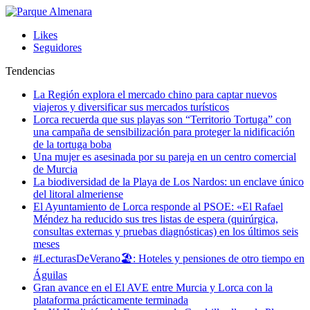
Likes
Seguidores
Tendencias
La Región explora el mercado chino para captar nuevos
viajeros y diversificar sus mercados turísticos
Lorca recuerda que sus playas son “Territorio Tortuga” con
una campaña de sensibilización para proteger la nidificación
de la tortuga boba
Una mujer es asesinada por su pareja en un centro comercial
de Murcia
La biodiversidad de la Playa de Los Nardos: un enclave único
del litoral almeriense
El Ayuntamiento de Lorca responde al PSOE: «El Rafael
Méndez ha reducido sus tres listas de espera (quirúrgica,
consultas externas y pruebas diagnósticas) en los últimos seis
meses
#LecturasDeVerano🏖: Hoteles y pensiones de otro tiempo en
Águilas
Gran avance en el El AVE entre Murcia y Lorca con la
plataforma prácticamente terminada