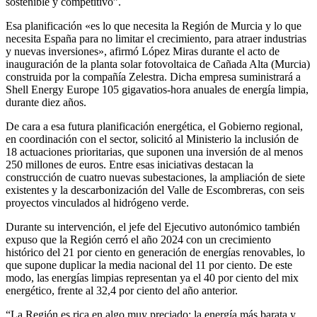
sostenible y competitivo”.
Esa planificación «es lo que necesita la Región de Murcia y lo que
necesita España para no limitar el crecimiento, para atraer industrias
y nuevas inversiones», afirmó López Miras durante el acto de
inauguración de la planta solar fotovoltaica de Cañada Alta (Murcia)
construida por la compañía Zelestra. Dicha empresa suministrará a
Shell Energy Europe 105 gigavatios-hora anuales de energía limpia,
durante diez años.
De cara a esa futura planificación energética, el Gobierno regional,
en coordinación con el sector, solicitó al Ministerio la inclusión de
18 actuaciones prioritarias, que suponen una inversión de al menos
250 millones de euros. Entre esas iniciativas destacan la
construcción de cuatro nuevas subestaciones, la ampliación de siete
existentes y la descarbonización del Valle de Escombreras, con seis
proyectos vinculados al hidrógeno verde.
Durante su intervención, el jefe del Ejecutivo autonómico también
expuso que la Región cerró el año 2024 con un crecimiento
histórico del 21 por ciento en generación de energías renovables, lo
que supone duplicar la media nacional del 11 por ciento. De este
modo, las energías limpias representan ya el 40 por ciento del mix
energético, frente al 32,4 por ciento del año anterior.
“La Región es rica en algo muy preciado: la energía más barata y