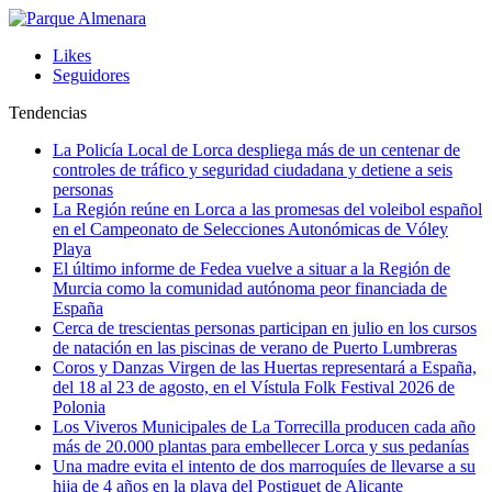
Likes
Seguidores
Tendencias
La Policía Local de Lorca despliega más de un centenar de
controles de tráfico y seguridad ciudadana y detiene a seis
personas
La Región reúne en Lorca a las promesas del voleibol español
en el Campeonato de Selecciones Autonómicas de Vóley
Playa
El último informe de Fedea vuelve a situar a la Región de
Murcia como la comunidad autónoma peor financiada de
España
Cerca de trescientas personas participan en julio en los cursos
de natación en las piscinas de verano de Puerto Lumbreras
Coros y Danzas Virgen de las Huertas representará a España,
del 18 al 23 de agosto, en el Vístula Folk Festival 2026 de
Polonia
Los Viveros Municipales de La Torrecilla producen cada año
más de 20.000 plantas para embellecer Lorca y sus pedanías
Una madre evita el intento de dos marroquíes de llevarse a su
hija de 4 años en la playa del Postiguet de Alicante