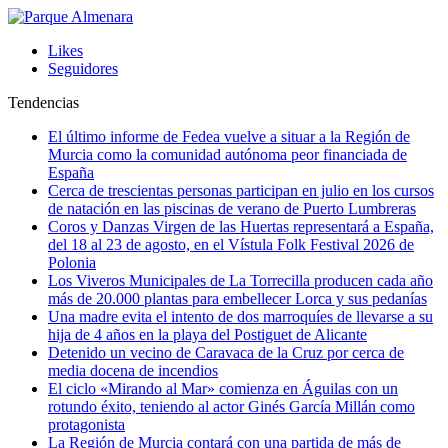
Likes
Seguidores
Tendencias
El último informe de Fedea vuelve a situar a la Región de
Murcia como la comunidad autónoma peor financiada de
España
Cerca de trescientas personas participan en julio en los cursos
de natación en las piscinas de verano de Puerto Lumbreras
Coros y Danzas Virgen de las Huertas representará a España,
del 18 al 23 de agosto, en el Vístula Folk Festival 2026 de
Polonia
Los Viveros Municipales de La Torrecilla producen cada año
más de 20.000 plantas para embellecer Lorca y sus pedanías
Una madre evita el intento de dos marroquíes de llevarse a su
hija de 4 años en la playa del Postiguet de Alicante
Detenido un vecino de Caravaca de la Cruz por cerca de
media docena de incendios
El ciclo «Mirando al Mar» comienza en Águilas con un
rotundo éxito, teniendo al actor Ginés García Millán como
protagonista
La Región de Murcia contará con una partida de más de