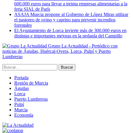
600.000 euros para llevar a treinta empresas alimentarias a la
feria SIAL de París
ASAJA Murcia propone al Gobierno de López Miras utilizar
el pastoreo de ovino y caprino para prevenir incendios
forestales
El Ayuntamiento de Lorca invierte más de 300.000 euros en
distintas e importantes mejoras en la pedanía del Campillo
Grupo La Actualidad - Periódico con
noticias de Águilas, Huércal-Overa, Lorca, Pulpí y Puerto
Lumbreras
Portada
Región de Murcia
Águilas
Lorca
Puerto Lumbreras
Pulpí
Murcia
Economía