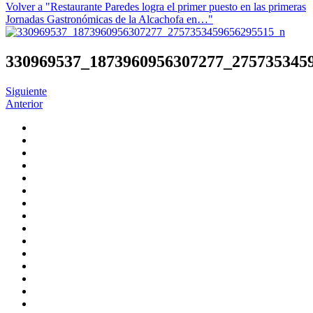
Volver a "Restaurante Paredes logra el primer puesto en las primeras
Jornadas Gastronómicas de la Alcachofa en…"
330969537_1873960956307277_275735345
Siguiente
Anterior