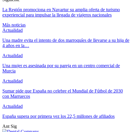
La Región promociona en Navartur su amplia oferta de turismo
experiencial para impulsar la llegada de viajeros nacionales
Más noticias
Actualidad
Una madre evita el intento de dos marroquíes de llevarse a su hija de
4 años en la…
Actualidad
Una mujer es asesinada por su pareja en un centro comercial de
Murcia
Actualidad
Sumar pide que España no celebre el Mundial de Fútbol de 2030
con Marruecos
Actualidad
España supera por primera vez los 22,5 millones de afiliados
Ant
Sig