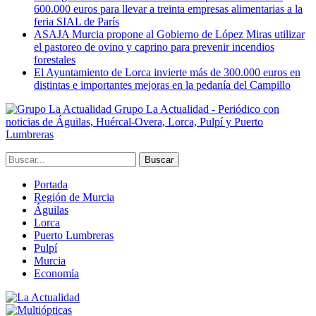
600.000 euros para llevar a treinta empresas alimentarias a la
feria SIAL de París
ASAJA Murcia propone al Gobierno de López Miras utilizar
el pastoreo de ovino y caprino para prevenir incendios
forestales
El Ayuntamiento de Lorca invierte más de 300.000 euros en
distintas e importantes mejoras en la pedanía del Campillo
Grupo La Actualidad - Periódico con
noticias de Águilas, Huércal-Overa, Lorca, Pulpí y Puerto
Lumbreras
Portada
Región de Murcia
Águilas
Lorca
Puerto Lumbreras
Pulpí
Murcia
Economía