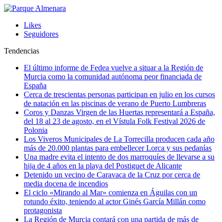
Likes
Seguidores
Tendencias
El último informe de Fedea vuelve a situar a la Región de
Murcia como la comunidad autónoma peor financiada de
España
Cerca de trescientas personas participan en julio en los cursos
de natación en las piscinas de verano de Puerto Lumbreras
Coros y Danzas Virgen de las Huertas representará a España,
del 18 al 23 de agosto, en el Vístula Folk Festival 2026 de
Polonia
Los Viveros Municipales de La Torrecilla producen cada año
más de 20.000 plantas para embellecer Lorca y sus pedanías
Una madre evita el intento de dos marroquíes de llevarse a su
hija de 4 años en la playa del Postiguet de Alicante
Detenido un vecino de Caravaca de la Cruz por cerca de
media docena de incendios
El ciclo «Mirando al Mar» comienza en Águilas con un
rotundo éxito, teniendo al actor Ginés García Millán como
protagonista
La Región de Murcia contará con una partida de más de