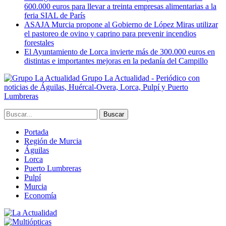
600.000 euros para llevar a treinta empresas alimentarias a la
feria SIAL de París
ASAJA Murcia propone al Gobierno de López Miras utilizar
el pastoreo de ovino y caprino para prevenir incendios
forestales
El Ayuntamiento de Lorca invierte más de 300.000 euros en
distintas e importantes mejoras en la pedanía del Campillo
Grupo La Actualidad - Periódico con
noticias de Águilas, Huércal-Overa, Lorca, Pulpí y Puerto
Lumbreras
Portada
Región de Murcia
Águilas
Lorca
Puerto Lumbreras
Pulpí
Murcia
Economía