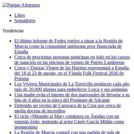
Likes
Seguidores
Tendencias
El último informe de Fedea vuelve a situar a la Región de
Murcia como la comunidad autónoma peor financiada de
España
Cerca de trescientas personas participan en julio en los cursos
de natación en las piscinas de verano de Puerto Lumbreras
Coros y Danzas Virgen de las Huertas representará a España,
del 18 al 23 de agosto, en el Vístula Folk Festival 2026 de
Polonia
Los Viveros Municipales de La Torrecilla producen cada año
más de 20.000 plantas para embellecer Lorca y sus pedanías
Una madre evita el intento de dos marroquíes de llevarse a su
hija de 4 años en la playa del Postiguet de Alicante
Detenido un vecino de Caravaca de la Cruz por cerca de
media docena de incendios
El ciclo «Mirando al Mar» comienza en Águilas con un
rotundo éxito, teniendo al actor Ginés García Millán como
protagonista
La Región de Murcia contará con una partida de más de