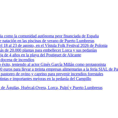
rcia como la comunidad autónoma peor financiada de España
 de natación en las piscinas de verano de Puerto Lumbreras
l 18 al 23 de agosto, en el Vístula Folk Festival 2026 de Polonia
ás de 20.000 plantas para embellecer Lorca y sus pedanías
ja de 4 años en la playa del Postiguet de Alicante
 docena de incendios
éxito, teniendo al actor Ginés García Millán como protagonista
uros para llevar a treinta empresas alimentarias a la feria SIAL de Pa
astoreo de ovino y caprino para prevenir incendios forestales
intas e importantes mejoras en la pedanía del Campillo
s de Águilas, Huércal-Overa, Lorca, Pulpí y Puerto Lumbreras