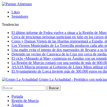
Likes
Seguidores
Tendencias
El último informe de Fedea vuelve a situar a la Región de Mu
Cerca de trescientas personas participan en julio en los cursos
Coros y Danzas Virgen de las Huertas representará a España, de
Los Viveros Municipales de La Torrecilla producen cada año m
Una madre evita el intento de dos marroquíes de llevarse a su hi
Detenido un vecino de Caravaca de la Cruz por cerca de media
El ciclo «Mirando al Mar» comienza en Águilas con un rotundo 
La Región de Murcia contará con una partida de más de 600.000 e
ASAJA Murcia propone al Gobierno de López Miras utilizar el p
El Ayuntamiento de Lorca invierte más de 300.000 euros en dist
Grupo La Actualidad - Periódico con noticia
Portada
Región de Murcia
Águilas