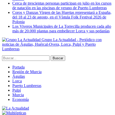
Cerca de trescientas personas participan en julio en los cursos
de natación en las piscinas de verano de Puerto Lumbreras
Coros y Danzas Virgen de las Huertas representará a España,
del 18 al 23 de agosto, en el Vístula Folk Festival 2026 de
Polonia
Los Viveros Municipales de La Torrecilla producen cada año
más de 20.000 plantas para embellecer Lorca y sus pedanías
Grupo La Actualidad - Periódico con
noticias de Águilas, Huércal-Overa, Lorca, Pulpí y Puerto
Lumbreras
Portada
Región de Murcia
Águilas
Lorca
Puerto Lumbreras
Pulpí
Murcia
Economía