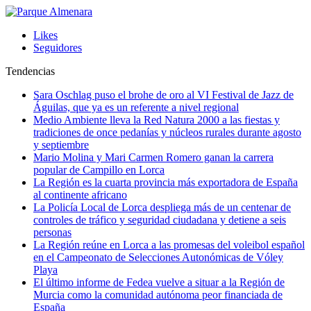
Likes
Seguidores
Tendencias
Sara Oschlag puso el brohe de oro al VI Festival de Jazz de
Águilas, que ya es un referente a nivel regional
Medio Ambiente lleva la Red Natura 2000 a las fiestas y
tradiciones de once pedanías y núcleos rurales durante agosto
y septiembre
Mario Molina y Mari Carmen Romero ganan la carrera
popular de Campillo en Lorca
La Región es la cuarta provincia más exportadora de España
al continente africano
La Policía Local de Lorca despliega más de un centenar de
controles de tráfico y seguridad ciudadana y detiene a seis
personas
La Región reúne en Lorca a las promesas del voleibol español
en el Campeonato de Selecciones Autonómicas de Vóley
Playa
El último informe de Fedea vuelve a situar a la Región de
Murcia como la comunidad autónoma peor financiada de
España