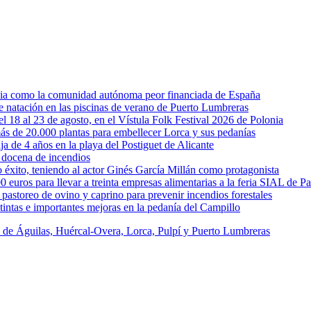
rcia como la comunidad autónoma peor financiada de España
 de natación en las piscinas de verano de Puerto Lumbreras
l 18 al 23 de agosto, en el Vístula Folk Festival 2026 de Polonia
ás de 20.000 plantas para embellecer Lorca y sus pedanías
ja de 4 años en la playa del Postiguet de Alicante
 docena de incendios
éxito, teniendo al actor Ginés García Millán como protagonista
uros para llevar a treinta empresas alimentarias a la feria SIAL de Pa
astoreo de ovino y caprino para prevenir incendios forestales
intas e importantes mejoras en la pedanía del Campillo
s de Águilas, Huércal-Overa, Lorca, Pulpí y Puerto Lumbreras