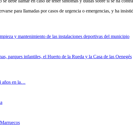
o se debe llamar en caso de tener síntomas y dudas sobre si se ha contr
ervarse para llamadas por casos de urgencia o emergencias, y ha insistid
limpieza y mantenimiento de las instalaciones deportivas del municipio
inas, parques infantiles, el Huerto de la Rueda y la Casa de las Oenegés
 4 años en la…
ia
 Marruecos