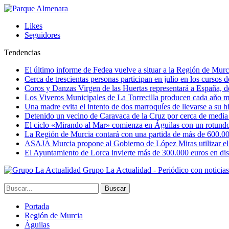
Likes
Seguidores
Tendencias
El último informe de Fedea vuelve a situar a la Región de Mu
Cerca de trescientas personas participan en julio en los cursos
Coros y Danzas Virgen de las Huertas representará a España, de
Los Viveros Municipales de La Torrecilla producen cada año m
Una madre evita el intento de dos marroquíes de llevarse a su hi
Detenido un vecino de Caravaca de la Cruz por cerca de media
El ciclo «Mirando al Mar» comienza en Águilas con un rotundo 
La Región de Murcia contará con una partida de más de 600.000 e
ASAJA Murcia propone al Gobierno de López Miras utilizar el p
El Ayuntamiento de Lorca invierte más de 300.000 euros en dist
Grupo La Actualidad - Periódico con noticia
Portada
Región de Murcia
Águilas