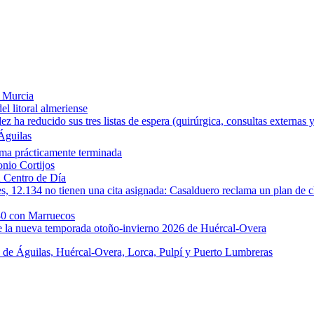
e Murcia
l litoral almeriense
a reducido sus tres listas de espera (quirúrgica, consultas externas y
Águilas
rma prácticamente terminada
onio Cortijos
u Centro de Día
les, 12.134 no tienen una cita asignada: Casalduero reclama un plan de c
30 con Marruecos
de la nueva temporada otoño-invierno 2026 de Huércal-Overa
s de Águilas, Huércal-Overa, Lorca, Pulpí y Puerto Lumbreras