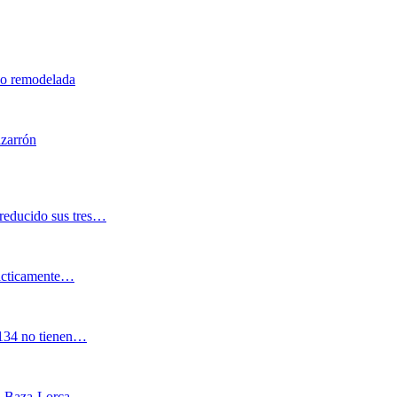
do remodelada
azarrón
reducido sus tres…
rácticamente…
2.134 no tienen…
dix-Baza-Lorca…