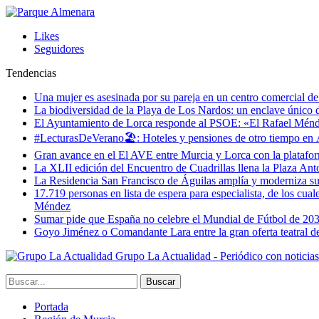
Likes
Seguidores
Tendencias
Una mujer es asesinada por su pareja en un centro comercial d
La biodiversidad de la Playa de Los Nardos: un enclave único de
El Ayuntamiento de Lorca responde al PSOE: «El Rafael Méndez h
#LecturasDeVerano🏖: Hoteles y pensiones de otro tiempo en 
Gran avance en el El AVE entre Murcia y Lorca con la platafo
La XLII edición del Encuentro de Cuadrillas llena la Plaza Ant
La Residencia San Francisco de Águilas amplía y moderniza s
17.719 personas en lista de espera para especialista, de los cua
Méndez
Sumar pide que España no celebre el Mundial de Fútbol de 20
Goyo Jiménez o Comandante Lara entre la gran oferta teatral 
Grupo La Actualidad - Periódico con noticia
Portada