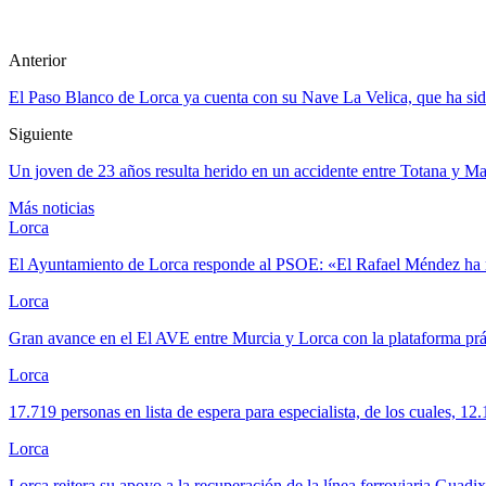
Anterior
El Paso Blanco de Lorca ya cuenta con su Nave La Velica, que ha si
Siguiente
Un joven de 23 años resulta herido en un accidente entre Totana y M
Más noticias
Lorca
El Ayuntamiento de Lorca responde al PSOE: «El Rafael Méndez ha 
Lorca
Gran avance en el El AVE entre Murcia y Lorca con la plataforma p
Lorca
17.719 personas en lista de espera para especialista, de los cuales, 1
Lorca
Lorca reitera su apoyo a la recuperación de la línea ferroviaria Gua