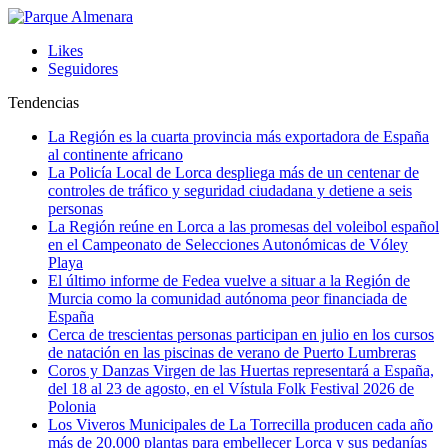
Likes
Seguidores
Tendencias
La Región es la cuarta provincia más exportadora de España
al continente africano
La Policía Local de Lorca despliega más de un centenar de
controles de tráfico y seguridad ciudadana y detiene a seis
personas
La Región reúne en Lorca a las promesas del voleibol español
en el Campeonato de Selecciones Autonómicas de Vóley
Playa
El último informe de Fedea vuelve a situar a la Región de
Murcia como la comunidad autónoma peor financiada de
España
Cerca de trescientas personas participan en julio en los cursos
de natación en las piscinas de verano de Puerto Lumbreras
Coros y Danzas Virgen de las Huertas representará a España,
del 18 al 23 de agosto, en el Vístula Folk Festival 2026 de
Polonia
Los Viveros Municipales de La Torrecilla producen cada año
más de 20.000 plantas para embellecer Lorca y sus pedanías