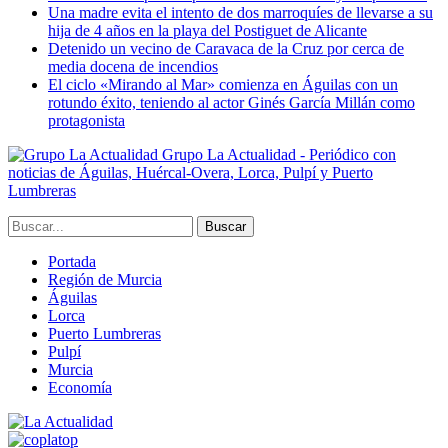
Una madre evita el intento de dos marroquíes de llevarse a su
hija de 4 años en la playa del Postiguet de Alicante
Detenido un vecino de Caravaca de la Cruz por cerca de
media docena de incendios
El ciclo «Mirando al Mar» comienza en Águilas con un
rotundo éxito, teniendo al actor Ginés García Millán como
protagonista
Grupo La Actualidad - Periódico con
noticias de Águilas, Huércal-Overa, Lorca, Pulpí y Puerto
Lumbreras
Portada
Región de Murcia
Águilas
Lorca
Puerto Lumbreras
Pulpí
Murcia
Economía