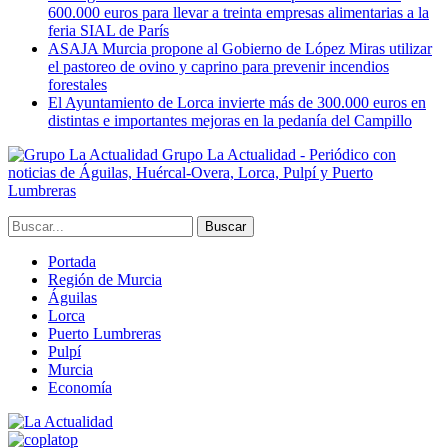
600.000 euros para llevar a treinta empresas alimentarias a la
feria SIAL de París
ASAJA Murcia propone al Gobierno de López Miras utilizar
el pastoreo de ovino y caprino para prevenir incendios
forestales
El Ayuntamiento de Lorca invierte más de 300.000 euros en
distintas e importantes mejoras en la pedanía del Campillo
Grupo La Actualidad - Periódico con
noticias de Águilas, Huércal-Overa, Lorca, Pulpí y Puerto
Lumbreras
Portada
Región de Murcia
Águilas
Lorca
Puerto Lumbreras
Pulpí
Murcia
Economía