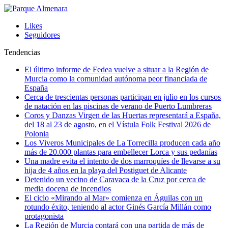
Likes
Seguidores
Tendencias
El último informe de Fedea vuelve a situar a la Región de
Murcia como la comunidad autónoma peor financiada de
España
Cerca de trescientas personas participan en julio en los cursos
de natación en las piscinas de verano de Puerto Lumbreras
Coros y Danzas Virgen de las Huertas representará a España,
del 18 al 23 de agosto, en el Vístula Folk Festival 2026 de
Polonia
Los Viveros Municipales de La Torrecilla producen cada año
más de 20.000 plantas para embellecer Lorca y sus pedanías
Una madre evita el intento de dos marroquíes de llevarse a su
hija de 4 años en la playa del Postiguet de Alicante
Detenido un vecino de Caravaca de la Cruz por cerca de
media docena de incendios
El ciclo «Mirando al Mar» comienza en Águilas con un
rotundo éxito, teniendo al actor Ginés García Millán como
protagonista
La Región de Murcia contará con una partida de más de