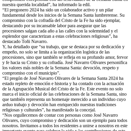
nuestra querida localidad”, ha informado la edil.
“El pregonero 2024 ha sido un colaborador activo y un pilar
fundamental desde los inicios de la Semana Santa lumbrerense. Su
compromiso con la cofradía del Cristo de la Fe ha sido ejemplar,
destacando por su incansable labor para asegurar que las
procesiones salgan cada año a las calles con la solemnidad y el
esplendor que caracterizan a estas celebraciones religiosas”, ha
destacado Toñi Navarro.
Y, ha detallado que “su trabajo, que se destaca por su dedicación y
empeño, no solo se limita a la organización logística de las
procesiones, sino que también se refleja en su profundo amor, fervor
y fe hacia su Cristo y su cofradía. José Navarro Olivares personifica
los valores más nobles de la Semana Santa: devoción, respeto y
compromiso con el municipio”.
“El pregón de José Navarro Olivares de la Semana Santa 2024 ha
estado repleto de emoción e historia y ha contado con la actuación
de la Agrupación Musical del Cristo de la Fe. Este evento no solo
marca el inicio oficial de las celebraciones de la Semana Santa, sino
que también representa un homenaje merecido a un individuo cuyo
arduo trabajo y devoción han enriquecido nuestras tradiciones
religiosas y culturales”, ha manifestado la concejal.
“Nos orgullecemos de contar con personas como José Navarro
Olivares, cuyo compromiso y dedicación son un ejemplo para todos
nosotros. Invitamos a todos los residentes a unirse a nosotros en este
importante evento para celebrar la vida y las contribuciones de este