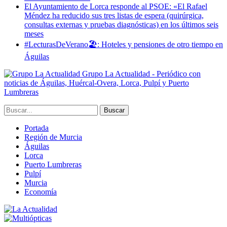
El Ayuntamiento de Lorca responde al PSOE: «El Rafael
Méndez ha reducido sus tres listas de espera (quirúrgica,
consultas externas y pruebas diagnósticas) en los últimos seis
meses
#LecturasDeVerano🏖: Hoteles y pensiones de otro tiempo en
Águilas
Grupo La Actualidad - Periódico con
noticias de Águilas, Huércal-Overa, Lorca, Pulpí y Puerto
Lumbreras
Portada
Región de Murcia
Águilas
Lorca
Puerto Lumbreras
Pulpí
Murcia
Economía