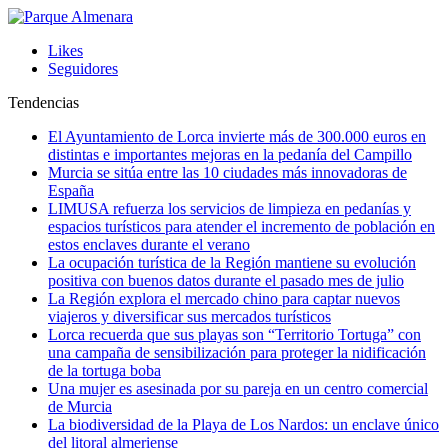
Likes
Seguidores
Tendencias
El Ayuntamiento de Lorca invierte más de 300.000 euros en
distintas e importantes mejoras en la pedanía del Campillo
Murcia se sitúa entre las 10 ciudades más innovadoras de
España
LIMUSA refuerza los servicios de limpieza en pedanías y
espacios turísticos para atender el incremento de población en
estos enclaves durante el verano
La ocupación turística de la Región mantiene su evolución
positiva con buenos datos durante el pasado mes de julio
La Región explora el mercado chino para captar nuevos
viajeros y diversificar sus mercados turísticos
Lorca recuerda que sus playas son “Territorio Tortuga” con
una campaña de sensibilización para proteger la nidificación
de la tortuga boba
Una mujer es asesinada por su pareja en un centro comercial
de Murcia
La biodiversidad de la Playa de Los Nardos: un enclave único
del litoral almeriense