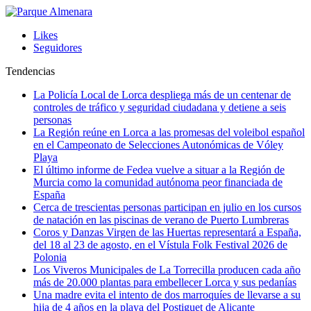
Likes
Seguidores
Tendencias
La Policía Local de Lorca despliega más de un centenar de
controles de tráfico y seguridad ciudadana y detiene a seis
personas
La Región reúne en Lorca a las promesas del voleibol español
en el Campeonato de Selecciones Autonómicas de Vóley
Playa
El último informe de Fedea vuelve a situar a la Región de
Murcia como la comunidad autónoma peor financiada de
España
Cerca de trescientas personas participan en julio en los cursos
de natación en las piscinas de verano de Puerto Lumbreras
Coros y Danzas Virgen de las Huertas representará a España,
del 18 al 23 de agosto, en el Vístula Folk Festival 2026 de
Polonia
Los Viveros Municipales de La Torrecilla producen cada año
más de 20.000 plantas para embellecer Lorca y sus pedanías
Una madre evita el intento de dos marroquíes de llevarse a su
hija de 4 años en la playa del Postiguet de Alicante