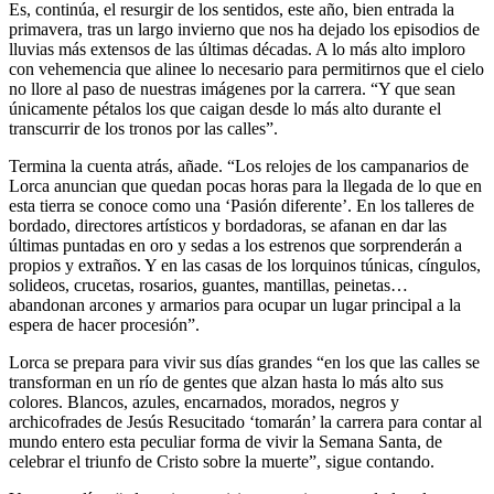
Es, continúa, el resurgir de los sentidos, este año, bien entrada la
primavera, tras un largo invierno que nos ha dejado los episodios de
lluvias más extensos de las últimas décadas. A lo más alto imploro
con vehemencia que alinee lo necesario para permitirnos que el cielo
no llore al paso de nuestras imágenes por la carrera. “Y que sean
únicamente pétalos los que caigan desde lo más alto durante el
transcurrir de los tronos por las calles”.
Termina la cuenta atrás, añade. “Los relojes de los campanarios de
Lorca anuncian que quedan pocas horas para la llegada de lo que en
esta tierra se conoce como una ‘Pasión diferente’. En los talleres de
bordado, directores artísticos y bordadoras, se afanan en dar las
últimas puntadas en oro y sedas a los estrenos que sorprenderán a
propios y extraños. Y en las casas de los lorquinos túnicas, cíngulos,
solideos, crucetas, rosarios, guantes, mantillas, peinetas…
abandonan arcones y armarios para ocupar un lugar principal a la
espera de hacer procesión”.
Lorca se prepara para vivir sus días grandes “en los que las calles se
transforman en un río de gentes que alzan hasta lo más alto sus
colores. Blancos, azules, encarnados, morados, negros y
archicofrades de Jesús Resucitado ‘tomarán’ la carrera para contar al
mundo entero esta peculiar forma de vivir la Semana Santa, de
celebrar el triunfo de Cristo sobre la muerte”, sigue contando.