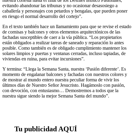
nuestra cortesía hasta el final de los Desfiles Bíblico Pasionales,
evitando abandonar las tribunas y no ocasionar desasosiego a
caballería y personajes con petardos y bengalas, que pueden poner
en riesgo el normal desarrollo del cortejo”.
En el texto también hace un llamamiento para que se revise el estado
de cornisas y balcones y otros elementos arquitectónicos de las
fachadas susceptibles de caer a la vía pública. “Los propietarios
están obligados a realizar tareas de saneado y reparación lo antes
posible. Como también es de obligado cumplimiento mantener los
solares limpios y puertas y ventanas cerradas, incluso tapiadas, de
viviendas en ruina, para evitar incursiones”.
Y termina: “Llega la Semana Santa, nuestra ‘Pasión diferente’. Es
momento de engalanar balcones y fachadas con nuestros colores y
de mostrar al mundo entero nuestra peculiar forma de vivir los
últimos días de Nuestro Señor Jesucristo. Hagámoslo con pasión,
con devoción, con entusiasmo… Demostremos a todos que la
nuestra sigue siendo la mejor Semana Santa del mundo”.
Tu publicidad AQUÍ