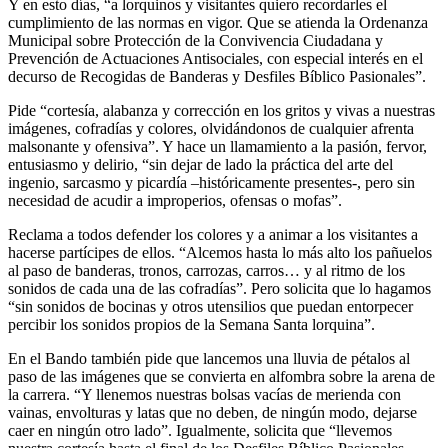
Y en esto días, “a lorquinos y visitantes quiero recordarles el
cumplimiento de las normas en vigor. Que se atienda la Ordenanza
Municipal sobre Protección de la Convivencia Ciudadana y
Prevención de Actuaciones Antisociales, con especial interés en el
decurso de Recogidas de Banderas y Desfiles Bíblico Pasionales”.
Pide “cortesía, alabanza y corrección en los gritos y vivas a nuestras
imágenes, cofradías y colores, olvidándonos de cualquier afrenta
malsonante y ofensiva”. Y hace un llamamiento a la pasión, fervor,
entusiasmo y delirio, “sin dejar de lado la práctica del arte del
ingenio, sarcasmo y picardía –históricamente presentes-, pero sin
necesidad de acudir a improperios, ofensas o mofas”.
Reclama a todos defender los colores y a animar a los visitantes a
hacerse partícipes de ellos. “Alcemos hasta lo más alto los pañuelos
al paso de banderas, tronos, carrozas, carros… y al ritmo de los
sonidos de cada una de las cofradías”. Pero solicita que lo hagamos
“sin sonidos de bocinas y otros utensilios que puedan entorpecer
percibir los sonidos propios de la Semana Santa lorquina”.
En el Bando también pide que lancemos una lluvia de pétalos al
paso de las imágenes que se convierta en alfombra sobre la arena de
la carrera. “Y llenemos nuestras bolsas vacías de merienda con
vainas, envolturas y latas que no deben, de ningún modo, dejarse
caer en ningún otro lado”. Igualmente, solicita que “llevemos