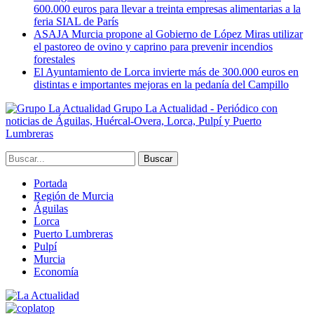
600.000 euros para llevar a treinta empresas alimentarias a la
feria SIAL de París
ASAJA Murcia propone al Gobierno de López Miras utilizar
el pastoreo de ovino y caprino para prevenir incendios
forestales
El Ayuntamiento de Lorca invierte más de 300.000 euros en
distintas e importantes mejoras en la pedanía del Campillo
Grupo La Actualidad - Periódico con
noticias de Águilas, Huércal-Overa, Lorca, Pulpí y Puerto
Lumbreras
Portada
Región de Murcia
Águilas
Lorca
Puerto Lumbreras
Pulpí
Murcia
Economía