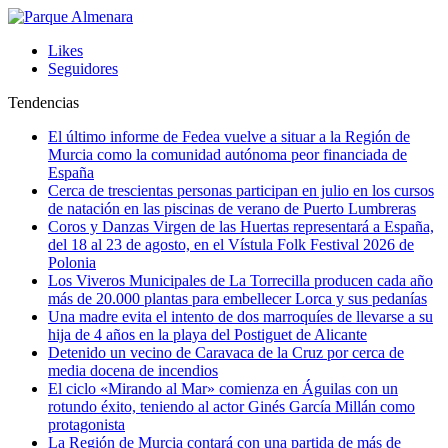
Likes
Seguidores
Tendencias
El último informe de Fedea vuelve a situar a la Región de
Murcia como la comunidad autónoma peor financiada de
España
Cerca de trescientas personas participan en julio en los cursos
de natación en las piscinas de verano de Puerto Lumbreras
Coros y Danzas Virgen de las Huertas representará a España,
del 18 al 23 de agosto, en el Vístula Folk Festival 2026 de
Polonia
Los Viveros Municipales de La Torrecilla producen cada año
más de 20.000 plantas para embellecer Lorca y sus pedanías
Una madre evita el intento de dos marroquíes de llevarse a su
hija de 4 años en la playa del Postiguet de Alicante
Detenido un vecino de Caravaca de la Cruz por cerca de
media docena de incendios
El ciclo «Mirando al Mar» comienza en Águilas con un
rotundo éxito, teniendo al actor Ginés García Millán como
protagonista
La Región de Murcia contará con una partida de más de