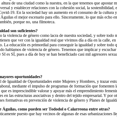
 altura de una ciudad como la nuestra, en la que tenemos que apostar 
versal y establecer relaciones con la cohesión social, la sostenibilidad,
ovid-19. En la sociedad hay un aumento en el consumo de la cultura y 
n Águilas el mejor escenario para ello. Sinceramente, lo que más echo en
también, porque no, una filmoteca.
aldad son suficientes?
ndo la violencia de género como lacra de nuestra sociedad, y sobre todo
enen que ver con la igualdad real que vivimos día a día en la calle, en
turo. La educación es primordial para conseguir la igualdad y sobre tod
ando hablamos de violencia de género. Tenemos que implicar y escuchar 
 SI es SÍ, pues a día de hoy se han beneficiado casi mil agresores sex
 mayores oportunidades?
l de Igualdad de Oportunidades entre Mujeres y Hombres, y trazar estrate
aboral, mediante el impulso de programas de formación que fomenten la 
o que es imprescindible valorar y apoyar más el emprendimiento femen
s en las estructuras asociativas y dentro del tejido empresarial. Y por 
nes formativas en prevención de violencia de género y Planes de Iguald
de Águilas, como pueden ser Tododol o Calarreona entre otras?
ticamente puesto que hay vecinos de algunas de esas urbanizaciones llev