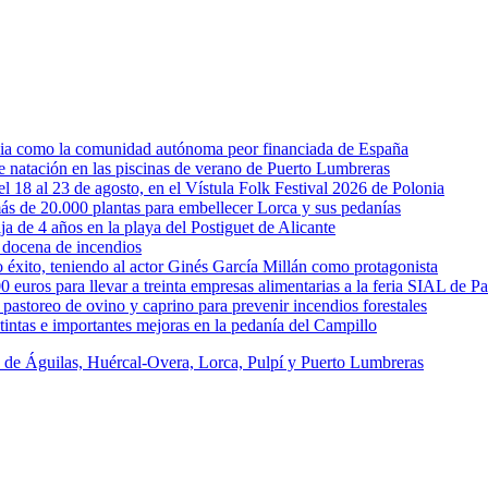
rcia como la comunidad autónoma peor financiada de España
 de natación en las piscinas de verano de Puerto Lumbreras
l 18 al 23 de agosto, en el Vístula Folk Festival 2026 de Polonia
ás de 20.000 plantas para embellecer Lorca y sus pedanías
ja de 4 años en la playa del Postiguet de Alicante
 docena de incendios
éxito, teniendo al actor Ginés García Millán como protagonista
uros para llevar a treinta empresas alimentarias a la feria SIAL de Pa
astoreo de ovino y caprino para prevenir incendios forestales
intas e importantes mejoras en la pedanía del Campillo
s de Águilas, Huércal-Overa, Lorca, Pulpí y Puerto Lumbreras