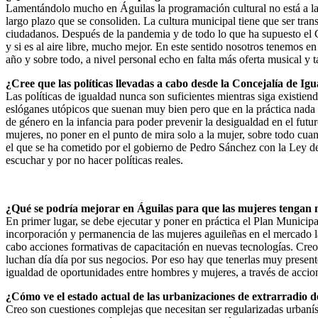
Lamentándolo mucho en Águilas la programación cultural no está a la
largo plazo que se consoliden. La cultura municipal tiene que ser trans
ciudadanos. Después de la pandemia y de todo lo que ha supuesto el C
y si es al aire libre, mucho mejor. En este sentido nosotros tenemos e
año y sobre todo, a nivel personal echo en falta más oferta musical y 
¿Cree que las políticas llevadas a cabo desde la Concejalía de Igu
Las políticas de igualdad nunca son suficientes mientras siga existie
eslóganes utópicos que suenan muy bien pero que en la práctica nada ti
de género en la infancia para poder prevenir la desigualdad en el fu
mujeres, no poner en el punto de mira solo a la mujer, sobre todo cu
el que se ha cometido por el gobierno de Pedro Sánchez con la Ley de
escuchar y por no hacer políticas reales.
¿Qué se podría mejorar en Águilas para que las mujeres tengan
En primer lugar, se debe ejecutar y poner en práctica el Plan Municipa
incorporación y permanencia de las mujeres aguileñas en el mercado l
cabo acciones formativas de capacitación en nuevas tecnologías. Cre
luchan día día por sus negocios. Por eso hay que tenerlas muy presente
igualdad de oportunidades entre hombres y mujeres, a través de accio
¿Cómo ve el estado actual de las urbanizaciones de extrarradio 
Creo son cuestiones complejas que necesitan ser regularizadas urbanís