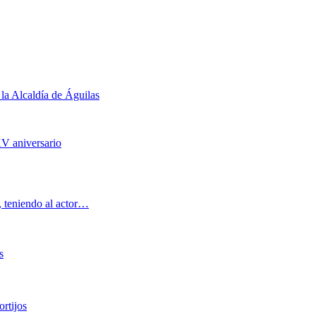
la Alcaldía de Águilas
V aniversario
, teniendo al actor…
s
rtijos