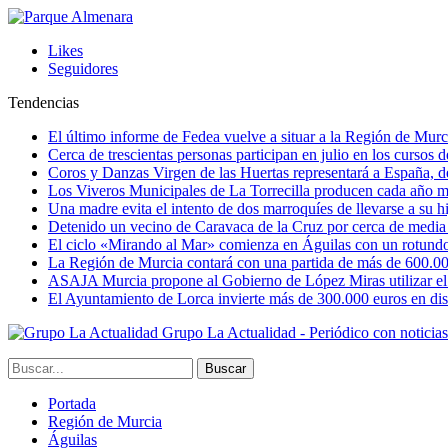
Likes
Seguidores
Tendencias
El último informe de Fedea vuelve a situar a la Región de Mu
Cerca de trescientas personas participan en julio en los cursos
Coros y Danzas Virgen de las Huertas representará a España, de
Los Viveros Municipales de La Torrecilla producen cada año m
Una madre evita el intento de dos marroquíes de llevarse a su hi
Detenido un vecino de Caravaca de la Cruz por cerca de media
El ciclo «Mirando al Mar» comienza en Águilas con un rotundo 
La Región de Murcia contará con una partida de más de 600.000 e
ASAJA Murcia propone al Gobierno de López Miras utilizar el p
El Ayuntamiento de Lorca invierte más de 300.000 euros en dist
Grupo La Actualidad - Periódico con noticia
Portada
Región de Murcia
Águilas