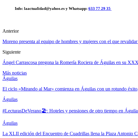
Info: laactualidad@yahoo.es y Whatsapp:
633 77 29 35
Anterior
Moreno presenta al equipo de hombres y mujeres con el que revalidar 
Siguiente
Ángel Carrascosa pregona la Romería Rociera de Águilas en su XXX
Más noticias
Águilas
El ciclo «Mirando al Mar» comienza en Águilas con un rotundo éxito
Águilas
#LecturasDeVerano🏖: Hoteles y pensiones de otro tiempo en Águila
Águilas
La XLII edición del Encuentro de Cuadrillas llena la Plaza Antonio Co