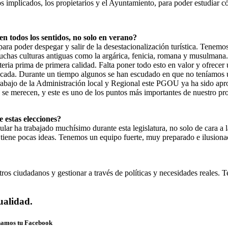
os implicados, los propietarios y el Ayuntamiento, para poder estudiar 
en todos los sentidos, no solo en verano?
ara poder despegar y salir de la desestacionalización turística. Tenemos
 muchas culturas antiguas como la argárica, fenicia, romana y musulman
ria prima de primera calidad. Falta poner todo esto en valor y ofrecer u
stancada. Durante un tiempo algunos se han escudado en que no teníamos u
l trabajo de la Administración local y Regional este PGOU ya ha sido ap
e se merecen, y este es uno de los puntos más importantes de nuestro pr
e estas elecciones?
lar ha trabajado muchísimo durante esta legislatura, no solo de cara a 
iene pocas ideas. Tenemos un equipo fuerte, muy preparado e ilusionado
os ciudadanos y gestionar a través de políticas y necesidades reales. Ten
ualidad.
onamos tu Facebook