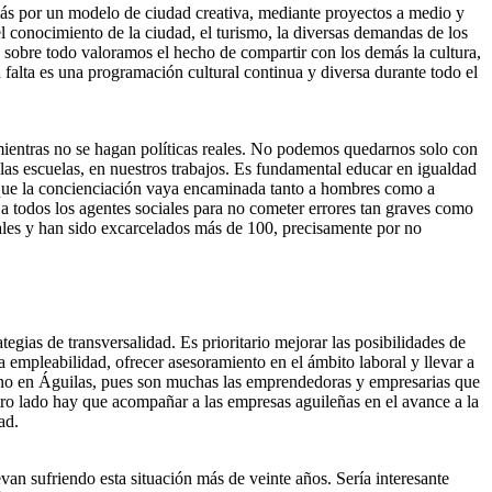
más por un modelo de ciudad creativa, mediante proyectos a medio y
 el conocimiento de la ciudad, el turismo, la diversas demandas de los
sobre todo valoramos el hecho de compartir con los demás la cultura,
 falta es una programación cultural continua y diversa durante todo el
 mientras no se hagan políticas reales. No podemos quedarnos solo con
 las escuelas, en nuestros trabajos. Es fundamental educar en igualdad
o que la concienciación vaya encaminada tanto a hombres como a
a todos los agentes sociales para no cometer errores tan graves como
uales y han sido excarcelados más de 100, precisamente por no
gias de transversalidad. Es prioritario mejorar las posibilidades de
empleabilidad, ofrecer asesoramiento en el ámbito laboral y llevar a
ino en Águilas, pues son muchas las emprendedoras y empresarias que
otro lado hay que acompañar a las empresas aguileñas en el avance a la
ad.
an sufriendo esta situación más de veinte años. Sería interesante