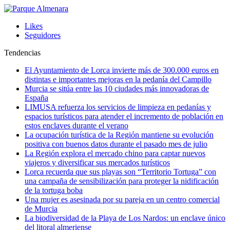
Likes
Seguidores
Tendencias
El Ayuntamiento de Lorca invierte más de 300.000 euros en
distintas e importantes mejoras en la pedanía del Campillo
Murcia se sitúa entre las 10 ciudades más innovadoras de
España
LIMUSA refuerza los servicios de limpieza en pedanías y
espacios turísticos para atender el incremento de población en
estos enclaves durante el verano
La ocupación turística de la Región mantiene su evolución
positiva con buenos datos durante el pasado mes de julio
La Región explora el mercado chino para captar nuevos
viajeros y diversificar sus mercados turísticos
Lorca recuerda que sus playas son “Territorio Tortuga” con
una campaña de sensibilización para proteger la nidificación
de la tortuga boba
Una mujer es asesinada por su pareja en un centro comercial
de Murcia
La biodiversidad de la Playa de Los Nardos: un enclave único
del litoral almeriense