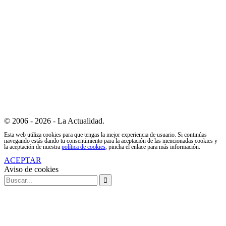
© 2006 - 2026 - La Actualidad.
Esta web utiliza cookies para que tengas la mejor experiencia de usuario. Si continúas
navegando estás dando tu consentimiento para la aceptación de las mencionadas cookies y
la aceptación de nuestra
política de cookies
, pincha el enlace para más información.
ACEPTAR
Aviso de cookies