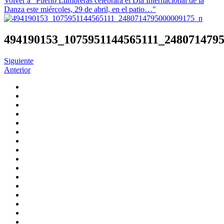
Volver a "Puerto Lumbreras celebrará el Día Internacional de la
Danza este miércoles, 29 de abril, en el patio…"
494190153_1075951144565111_248071479
Siguiente
Anterior