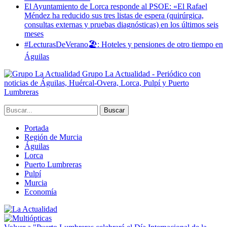
El Ayuntamiento de Lorca responde al PSOE: «El Rafael
Méndez ha reducido sus tres listas de espera (quirúrgica,
consultas externas y pruebas diagnósticas) en los últimos seis
meses
#LecturasDeVerano🏖: Hoteles y pensiones de otro tiempo en
Águilas
Grupo La Actualidad - Periódico con
noticias de Águilas, Huércal-Overa, Lorca, Pulpí y Puerto
Lumbreras
Portada
Región de Murcia
Águilas
Lorca
Puerto Lumbreras
Pulpí
Murcia
Economía