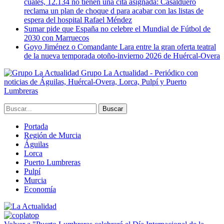
cuales, 12.134 no tienen una cita asignada: Casalduero
reclama un plan de choque d para acabar con las listas de
espera del hospital Rafael Méndez
Sumar pide que España no celebre el Mundial de Fútbol de
2030 con Marruecos
Goyo Jiménez o Comandante Lara entre la gran oferta teatral
de la nueva temporada otoño-invierno 2026 de Huércal-Overa
Grupo La Actualidad - Periódico con
noticias de Águilas, Huércal-Overa, Lorca, Pulpí y Puerto
Lumbreras
Portada
Región de Murcia
Águilas
Lorca
Puerto Lumbreras
Pulpí
Murcia
Economía