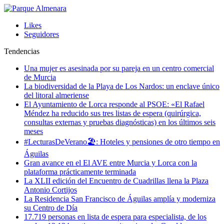
Likes
Seguidores
Tendencias
Una mujer es asesinada por su pareja en un centro comercial
de Murcia
La biodiversidad de la Playa de Los Nardos: un enclave único
del litoral almeriense
El Ayuntamiento de Lorca responde al PSOE: «El Rafael
Méndez ha reducido sus tres listas de espera (quirúrgica,
consultas externas y pruebas diagnósticas) en los últimos seis
meses
#LecturasDeVerano🏖: Hoteles y pensiones de otro tiempo en
Águilas
Gran avance en el El AVE entre Murcia y Lorca con la
plataforma prácticamente terminada
La XLII edición del Encuentro de Cuadrillas llena la Plaza
Antonio Cortijos
La Residencia San Francisco de Águilas amplía y moderniza
su Centro de Día
17.719 personas en lista de espera para especialista, de los