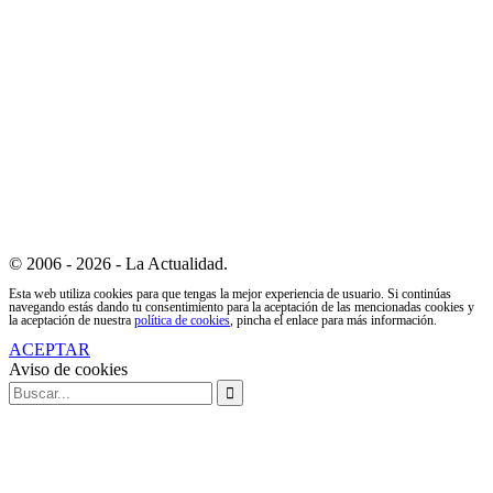
© 2006 - 2026 - La Actualidad.
Esta web utiliza cookies para que tengas la mejor experiencia de usuario. Si continúas
navegando estás dando tu consentimiento para la aceptación de las mencionadas cookies y
la aceptación de nuestra
política de cookies
, pincha el enlace para más información.
ACEPTAR
Aviso de cookies