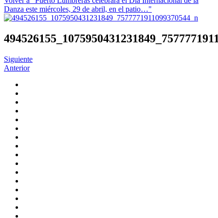
Volver a "Puerto Lumbreras celebrará el Día Internacional de la
Danza este miércoles, 29 de abril, en el patio…"
494526155_1075950431231849_757777191
Siguiente
Anterior